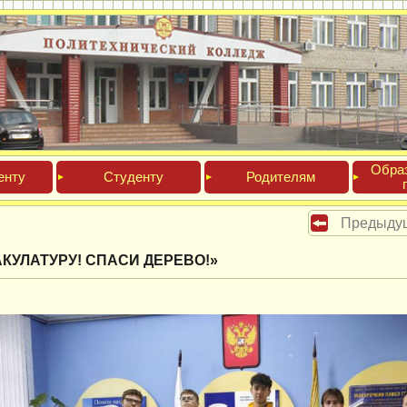
Обра­
ен­ту
Сту­ден­ту
Роди­телям
Предыду
КУЛАТУРУ! СПАСИ ДЕРЕВО!»