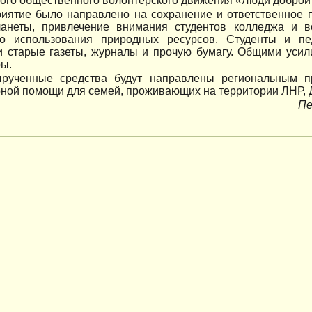
ого общественного волонтерского движения «Люди доброй
иятие было направлено на сохранение и ответственное 
анеты, привлечение внимания студентов колледжа и в
го использования природных ресурсов. Студенты и п
и старые газеты, журналы и прочую бумагу. Общими усил
ры.
рученные средства будут направлены региональным п
ной помощи для семей, проживающих на территории ЛНР, 
Пе