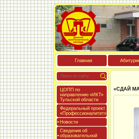
Глав­ная
Аби­тури­
«СДАЙ МА
ЦОПП по
нап­равле­нию «ИКТ»
Туль­ской об­ласти
Феде­раль­ный про­ект
«Про­фес­си­она­литет»
Новос­ти
Све­дения об
об­ра­зова­тель­ной