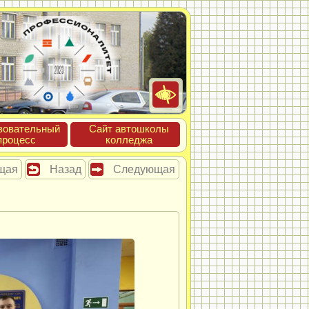
зова­тель­ный
Сайт ав­тошко­лы
про­цесс
кол­леджа
щая
Назад
Следующая