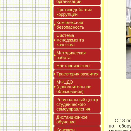
ор­га­низа­ции
Про­тиво­дей­ствие
кор­рупции
Ком­плексная
бе­зопас­ность
Сис­те­ма
ме­нед­жмен­та
ка­чес­тва
Мето­дичес­кая
ра­бота
Нас­тавни­чес­тво
Тра­ек­то­рия раз­ви­тия
МФЦДО
(до­пол­ни­тель­ное
об­ра­зова­ние)
Реги­ональ­ный центр
сту­ден­ческо­го
са­мо­уп­равле­ния
Дис­танци­он­ное
С 13 п
обу­чение
по сбору
Кон­такты