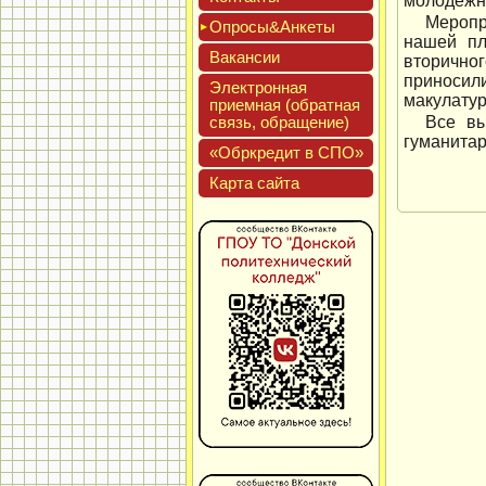
молодежн
Меропр
Опро­сы&Анке­ты
нашей пл
Вакан­сии
вторично
приносил
Элек­трон­ная
макулату
при­ем­ная (об­ратная
связь, об­ра­щение)
Все вы
гуманитар
«Обркре­дит в СПО»
Кар­та сай­та