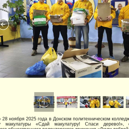
о 28 ноября 2025 года в Донском политехническом коллед
 макулатуры «Сдай макулатуру! Спаси дерево!», о