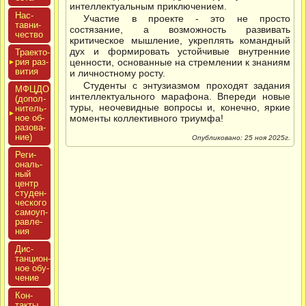
интеллектуальным приключением.
Нас­
Участие в проекте - это не просто
тавни­
состязание, а возможность развивать
чес­тво
критическое мышление, укреплять командный
дух и формировать устойчивые внутренние
Тра­ек­то­
рия раз­
ценности, основанные на стремлении к знаниям
ви­тия
и личностному росту.
Студенты с энтузиазмом проходят задания
МФЦДО
интеллектуального марафона. Впереди новые
(до­пол­
туры, неочевидные вопросы и, конечно, яркие
ни­тель­
ное об­
моменты коллективного триумфа!
ра­зова­
ние)
Опубликовано: 25 ноя 2025г.
Реги­
ональ­
ный
центр
сту­ден­
ческо­го
са­мо­уп­
равле­
ния
Дис­
танци­он­
ное обу­
чение
Кон­
такты