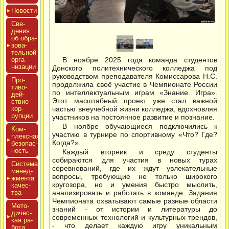
Новос­ти
Све­
дения
об об­ра­
зова­
тель­ной
ор­га­
В ноябре 2025 года команда студентов
низа­ции
Донского политехнического колледжа под
руководством преподавателя Комиссарова Н.С.
Про­
продолжила своё участие в Чемпионате России
тиво­
по интеллектуальным играм «Знание. Игра».
дей­
Этот масштабный проект уже стал важной
ствие
кор­
частью внеучебной жизни колледжа, вдохновляя
рупции
участников на постоянное развитие и познание.
В ноябре обучающиеся подключились к
Ком­
участию в турнире по спортивному «Что? Где?
плексная
Когда?».
бе­зопас­
ность
Каждый вторник и среду студенты
собираются для участия в новых турах
Сис­те­ма
соревнований, где их ждут увлекательные
ме­нед­
вопросы, требующие не только широкого
жмен­та
кругозора, но и умения быстро мыслить,
ка­чес­
тва
анализировать и работать в команде. Задания
Чемпионата охватывают самые разные области
Мето­
знаний - от истории и литературы до
дичес­
современных технологий и культурных трендов,
кая ра­
- что делает каждую игру уникальным
бота