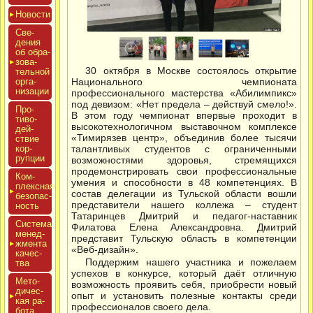
Новос­ти
Све­
дения
об об­ра­
зова­
30 октября в Москве состоялось открытие
тель­ной
ор­га­
Национального чемпионата
низа­ции
профессионального мастерства «Абилимпикс»
под девизом: «Нет предела – действуй смело!».
Про­
В этом году чемпионат впервые проходит в
тиво­
высокотехнологичном выставочном комплексе
дей­
«Тимирязев центр», объединив более тысячи
ствие
кор­
талантливых студентов с ограниченными
рупции
возможностями здоровья, стремящихся
продемонстрировать свои профессиональные
Ком­
умения и способности в 48 компетенциях. В
плексная
состав делегации из Тульской области вошли
бе­зопас­
представители нашего коллежа – студент
ность
Татаринцев Дмитрий и педагог-наставник
Сис­те­ма
Филатова Елена Александровна. Дмитрий
ме­нед­
представит Тульскую область в компетенции
жмен­та
«Веб-дизайн».
ка­чес­
Поддержим нашего участника и пожелаем
тва
успехов в конкурсе, который даёт отличную
Мето­
возможность проявить себя, приобрести новый
дичес­
опыт и установить полезные контакты среди
кая ра­
профессионалов своего дела.
бота