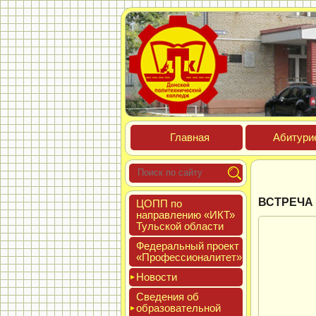
Глав­ная
Аби­тури­
ВСТРЕЧА
ЦОПП по
нап­равле­нию «ИКТ»
Туль­ской об­ласти
Феде­раль­ный про­ект
«Про­фес­си­она­литет»
Новос­ти
Све­дения об
об­ра­зова­тель­ной