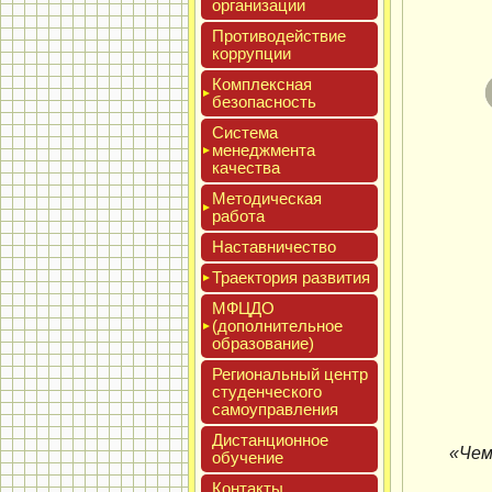
ор­га­низа­ции
Про­тиво­дей­ствие
кор­рупции
Ком­плексная
бе­зопас­ность
Сис­те­ма
ме­нед­жмен­та
ка­чес­тва
Мето­дичес­кая
ра­бота
Нас­тавни­чес­тво
Тра­ек­то­рия раз­ви­тия
МФЦДО
(до­пол­ни­тель­ное
об­ра­зова­ние)
Реги­ональ­ный центр
сту­ден­ческо­го
са­мо­уп­равле­ния
Дис­танци­он­ное
«Чем
обу­чение
Кон­такты