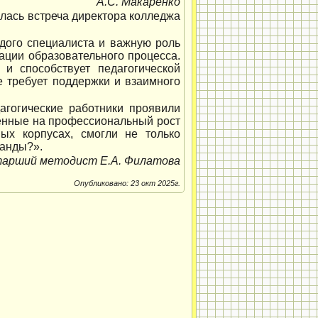
А.С. Макаренко
ялась встреча директора колледжа
дого специалиста и важную роль
ации образовательного процесса.
и способствует педагогической
е требует поддержки и взаимного
агогические работники проявили
ленные на профессиональный рост
ых корпусах, смогли не только
манды?».
арший методист Е.А. Филатова
Опубликовано: 23 окт 2025г.