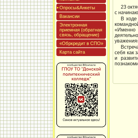
23 окт
Опро­сы&Анке­ты
с начина
Вакан­сии
В ходе
командно
Элек­трон­ная
при­ем­ная (об­ратная
«Именно 
связь, об­ра­щение)
деятельно
уважения
«Обркре­дит в СПО»
Встреч
Кар­та сай­та
себя как
и развит
познакоми