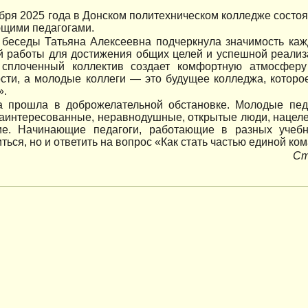
ября 2025 года в Донском политехническом колледже состо
ющими педагогами.
 беседы Татьяна Алексеевна подчеркнула значимость каж
й работы для достижения общих целей и успешной реализ
сплоченный коллектив создает комфортную атмосферу 
сти, а молодые коллеги — это будущее колледжа, которо
».
а прошла в доброжелательной обстановке. Молодые пед
 заинтересованные, неравнодушные, открытые люди, наце
ие. Начинающие педагоги, работающие в разных учебн
ться, но и ответить на вопрос «Как стать частью единой ко
Ст