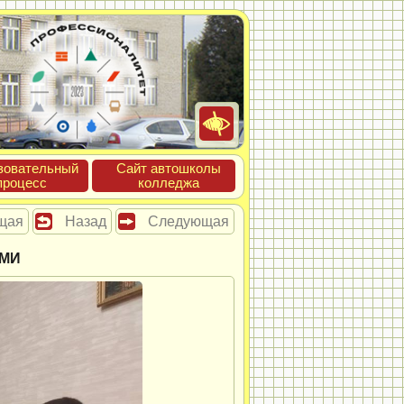
зова­тель­ный
Сайт ав­тошко­лы
про­цесс
кол­леджа
щая
Назад
Следующая
АМИ