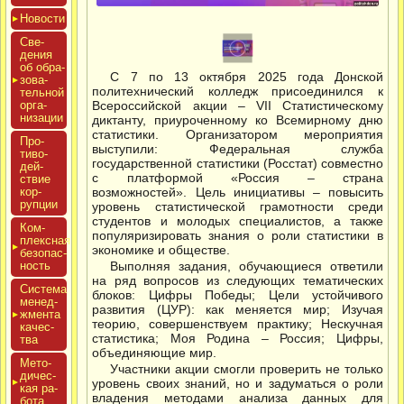
Новос­ти
Све­
дения
об об­ра­
С 7 по 13 октября 2025 года Донской
зова­
политехнический колледж присоединился к
тель­ной
ор­га­
Всероссийской акции – VII Статистическому
низа­ции
диктанту, приуроченному ко Всемирному дню
статистики. Организатором мероприятия
Про­
выступили: Федеральная служба
тиво­
государственной статистики (Росстат) совместно
дей­
с платформой «Россия – страна
ствие
кор­
возможностей». Цель инициативы – повысить
рупции
уровень статистической грамотности среди
студентов и молодых специалистов, а также
Ком­
популяризировать знания о роли статистики в
плексная
экономике и обществе.
бе­зопас­
ность
Выполняя задания, обучающиеся ответили
на ряд вопросов из следующих тематических
Сис­те­ма
блоков: Цифры Победы; Цели устойчивого
ме­нед­
развития (ЦУР): как меняется мир; Изучая
жмен­та
теорию, совершенствуем практику; Нескучная
ка­чес­
статистика; Моя Родина – Россия; Цифры,
тва
объединяющие мир.
Мето­
Участники акции смогли проверить не только
дичес­
уровень своих знаний, но и задуматься о роли
кая ра­
владения методами анализа данных для
бота