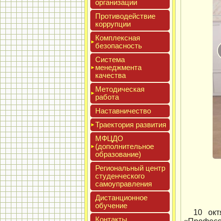
ор­га­низа­ции
Про­тиво­дей­ствие
кор­рупции
Ком­плексная
бе­зопас­ность
Сис­те­ма
ме­нед­жмен­та
ка­чес­тва
Мето­дичес­кая
ра­бота
Нас­тавни­чес­тво
Тра­ек­то­рия раз­ви­тия
МФЦДО
(до­пол­ни­тель­ное
об­ра­зова­ние)
Реги­ональ­ный центр
сту­ден­ческо­го
са­мо­уп­равле­ния
Дис­танци­он­ное
обу­чение
10 окт
Кон­такты