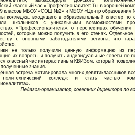
сионалитет», амбассадоры Донского политехничес
ский классный час «Профессионалитет: Ты в хорошей ком
 9 классов МБОУ «СОШ №2» и МБОУ «Центр образования №
ты колледжа, входящего в образовательный кластер по о
мили школьников с уникальными возможностями про
ствах «Профессионалитета», о перспективах обучения 
ностей, которые можно получить в его стенах. Отдельно
честву с опорными работодателями региона, что гар
ойство.
ники не только получили ценную информацию из пер
ющие их вопросы и получить индивидуальные советы по п
ся классный час интерактивным КВИЗом, который позволи
 полученные знания.
ённая встреча мотивировала многих девятиклассников все
 политехнический колледж и стать частью ком
ионалитета».
Педагог-организатор, советник директора по в