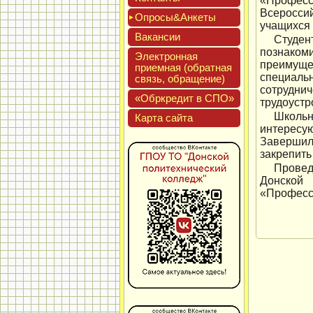
«Профес
Всероссий
Опро­сы&Анке­ты
учащихся
Вакан­сии
Студен
познако
Элек­трон­ная
преимуще
при­ем­ная (об­ратная
специаль
связь, об­ра­щение)
сотрудни
«Обркре­дит в СПО»
трудоустр
Школь
Кар­та сай­та
интересу
Завершил
закрепить
Провед
Донской
«Професс