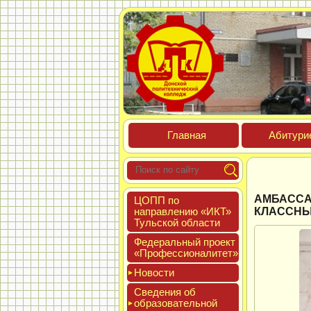
Глав­ная
Аби­тури­
АМБАССА
ЦОПП по
нап­равле­нию «ИКТ»
КЛАССНЫ
Туль­ской об­ласти
Феде­раль­ный про­ект
«Про­фес­си­она­литет»
Новос­ти
Све­дения об
об­ра­зова­тель­ной