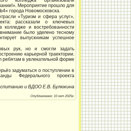
кого колледжа организовали
пании!». Мероприятие прошло для
4» города Новомосковска.
трасли «Туризм и сфера услуг»,
екта: рассказали о ключевых
в колледже и востребованности
е внимание было уделено тесному
антирует выпускникам успешное
вых рук, но и смогли задать
остроению карьерной траектории.
л ребятам в увлекательной форме
рьёз задуматься о поступлении в
анды Федерального проекта
оспитанию и ВДОО Е.В. Булюкина
Опубликовано: 10 окт 2025г.