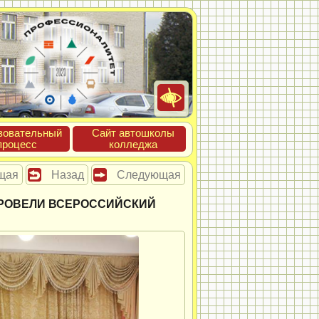
зова­тель­ный
Сайт ав­тошко­лы
про­цесс
кол­леджа
щая
Назад
Следующая
РОВЕЛИ ВСЕРОССИЙСКИЙ