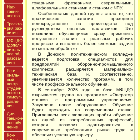
токарными, фрезерными, сверлильными,
Нас­
шлифовальными станками и станком с ЧПУ.
тавни­
Особенностью данной группы стало то, что
чес­тво
практические занятия проходили
непосредственно на производстве под
Тра­ек­то­
рия раз­
руководством опытных наставников. Это
ви­тия
позволило обучающимся сразу применить
полученные знания в реальных рабочих
МФЦДО
процессах и выполнять более сложные задачи
(до­пол­
по металлообработке.
ни­тель­
ное об­
В Донском политехническом колледже
ра­зова­
ведется подготовка специалистов для
ние)
предприятий оборонно-промышленного
комплекса, расширяется материально-
Реги­
техническая база и, соответственно,
ональ­
увеличивается количество программ, в том
ный
центр
числе профессионального обучения.
сту­ден­
В сентябре 2025 года на базе МФЦДО
ческо­го
открывается группа по программе «Оператор
са­мо­уп­
станков с программным управлением».
равле­
Закуплено новое оборудование. Обучение
ния
будет проходить на современном станке.
Дис­
Приглашаем всех желающих пройти обучение
танци­он­
по одной из востребованных профессий,
ное обу­
которая позволит адаптироваться к
чение
современным требованиям рынка труда и
обеспечит успешную карьеру.
Кон­
такты