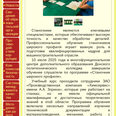
Новос­ти
Све­
дения
об об­ра­
зова­
тель­ной
ор­га­
Станочники являются ключевыми
низа­ции
специалистами, которые обеспечивают высокую
точность и качество обработки деталей.
Про­
Профессиональное обучение станочников
тиво­
широкого профиля играет важную роль в
дей­
подготовке квалифицированных кадров для
ствие
кор­
машиностроительной отрасли.
рупции
10 июля 2025 года в многофункциональном
центре дополнительного образования Донского
Ком­
политехнического колледжа завершили
плексная
обучение слушатели по программе «Станочник
бе­зопас­
ность
широкого профиля».
Учебный курс проходили сотрудники ЗАО
Сис­те­ма
«Производственная компания «Химсервис»
ме­нед­
имени А.А. Зорина», которые уже работают на
жмен­та
станках, но не имели официальной
ка­чес­
тва
квалификации и достаточных теоретических
знаний в этой области. Программа обучения
Мето­
включала несколько направлений: изучение
дичес­
технической документации и
кая ра­
материаловедения, механики, работу с
бота