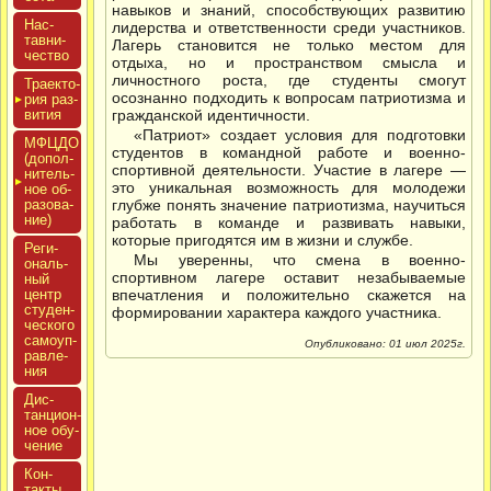
навыков и знаний, способствующих развитию
Нас­
лидерства и ответственности среди участников.
тавни­
Лагерь становится не только местом для
чес­тво
отдыха, но и пространством смысла и
личностного роста, где студенты смогут
Тра­ек­то­
осознанно подходить к вопросам патриотизма и
рия раз­
ви­тия
гражданской идентичности.
«Патриот» создает условия для подготовки
МФЦДО
студентов в командной работе и военно-
(до­пол­
спортивной деятельности. Участие в лагере —
ни­тель­
это уникальная возможность для молодежи
ное об­
ра­зова­
глубже понять значение патриотизма, научиться
ние)
работать в команде и развивать навыки,
которые пригодятся им в жизни и службе.
Реги­
Мы уверенны, что смена в военно-
ональ­
спортивном лагере оставит незабываемые
ный
центр
впечатления и положительно скажется на
сту­ден­
формировании характера каждого участника.
ческо­го
са­мо­уп­
Опубликовано: 01 июл 2025г.
равле­
ния
Дис­
танци­он­
ное обу­
чение
Кон­
такты