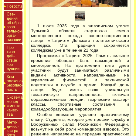
Новос­ти
Све­
дения
об об­ра­
1 июля 2025 года в живописном уголке
зова­
Тульской области стартовала смена
тель­ной
ор­га­
многодневного похода военно-спортивного
низа­ции
лагеря «Патриот» Донского политехнического
колледжа. Эта традиция сохраняется
Про­
колледжем уже в течение 21 года.
тиво­
Программа «Патриот 2025: Память сильнее
дей­
ствие
времени» обещает быть насыщенной и
кор­
многогранной. На протяжении пяти дней
рупции
участники будут заниматься различными
видами активности, направленными на
Ком­
укрепление физической и тактической
плексная
подготовки к службе в армии. Каждый день
бе­зопас­
ность
лагеря будет иметь свою уникальную
тематическую направленность, включая
Сис­те­ма
образовательные лекции, творческие мастер-
ме­нед­
классы, спортивные состязания и
жмен­та
командообразующие мероприятия.
ка­чес­
тва
Особое внимание уделено практическому
опыту. Студенты, которые уже прошли службу в
Мето­
Вооруженных силах Российской Федерации,
дичес­
возьмут на себя роли командиров взводов. Это
кая ра­
решение направлено на передачу практических
бота