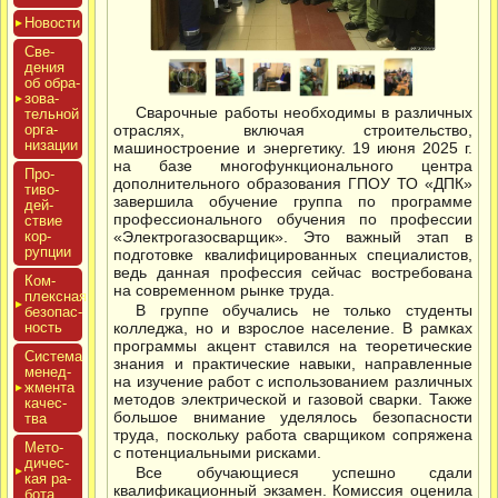
Новос­ти
Све­
дения
об об­ра­
зова­
Сварочные работы необходимы в различных
тель­ной
ор­га­
отраслях, включая строительство,
низа­ции
машиностроение и энергетику. 19 июня 2025 г.
на базе многофункционального центра
Про­
дополнительного образования ГПОУ ТО «ДПК»
тиво­
завершила обучение группа по программе
дей­
профессионального обучения по профессии
ствие
кор­
«Электрогазосварщик». Это важный этап в
рупции
подготовке квалифицированных специалистов,
ведь данная профессия сейчас востребована
Ком­
на современном рынке труда.
плексная
В группе обучались не только студенты
бе­зопас­
ность
колледжа, но и взрослое население. В рамках
программы акцент ставился на теоретические
Сис­те­ма
знания и практические навыки, направленные
ме­нед­
на изучение работ с использованием различных
жмен­та
методов электрической и газовой сварки. Также
ка­чес­
большое внимание уделялось безопасности
тва
труда, поскольку работа сварщиком сопряжена
Мето­
с потенциальными рисками.
дичес­
Все обучающиеся успешно сдали
кая ра­
квалификационный экзамен. Комиссия оценила
бота