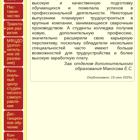
высокую и качественную подготовку
Нас­
обучающихся и пожелала успехов в
тавни­
профессиональной деятельности. Некоторые
чес­тво
выпускники планируют трудоустроиться в
крупные компании, занимающиеся сварочным
Тра­ек­то­
производством. А студенты колледжа получив
рия раз­
ви­тия
новую, дополнительную профессию,
значительно расширили свою карьерную
МФЦДО
перспективу, поскольку обладатели нескольких
(до­пол­
специальностей часто имеют больше
ни­тель­
возможностей для трудоустройства и более
ное об­
высокую заработную плату.
ра­зова­
ние)
Зав. отделом дополнительного
образования Макосова Е.С.
Реги­
ональ­
Опубликовано: 19 июн 2025г.
ный
центр
сту­ден­
ческо­го
са­мо­уп­
равле­
ния
Дис­
танци­он­
ное обу­
чение
Кон­
такты