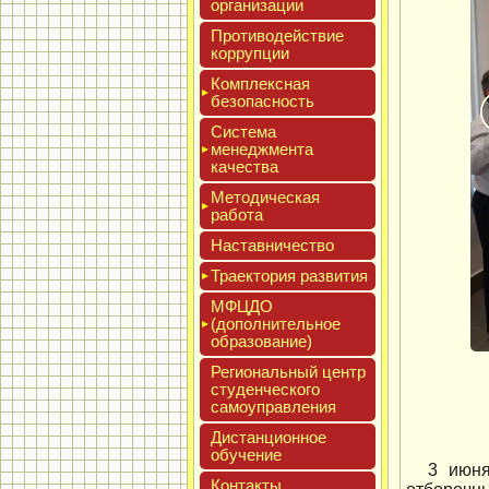
ор­га­низа­ции
Про­тиво­дей­ствие
кор­рупции
Ком­плексная
бе­зопас­ность
Сис­те­ма
ме­нед­жмен­та
ка­чес­тва
Мето­дичес­кая
ра­бота
Нас­тавни­чес­тво
Тра­ек­то­рия раз­ви­тия
МФЦДО
(до­пол­ни­тель­ное
об­ра­зова­ние)
Реги­ональ­ный центр
сту­ден­ческо­го
са­мо­уп­равле­ния
Дис­танци­он­ное
обу­чение
3 июня
Кон­такты