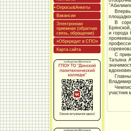
отбороч
"Абилимпи
Опро­сы&Анке­ты
Впервы
Вакан­сии
площадкой
В соре
Элек­трон­ная
Брянской,
при­ем­ная (об­ратная
связь, об­ра­щение)
и города 
проявив
«Обркре­дит в СПО»
професси
соревнов
Кар­та сай­та
С прив
Татьяна А
значимос
вдохновен
Главны
Владимиро
Чемпио
участник 