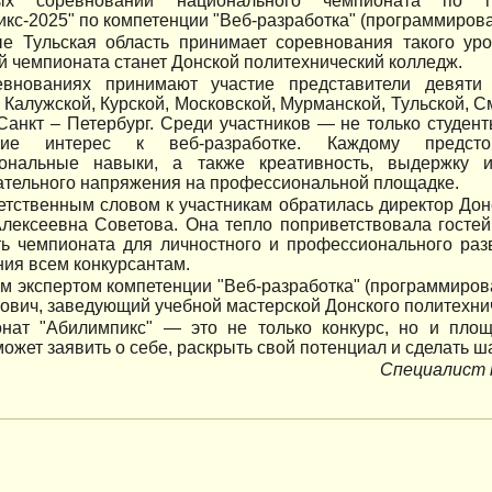
ных соревнований национального чемпионата по п
кс-2025" по компетенции "Веб-разработка" (программирова
е Тульская область принимает соревнования такого уро
 чемпионата станет Донской политехнический колледж.
внованиях принимают участие представители девяти 
 Калужской, Курской, Московской, Мурманской, Тульской, 
Санкт – Петербург. Среди участников — не только студен
шие интерес к веб-разработке. Каждому предсто
ональные навыки, а также креативность, выдержку 
ательного напряжения на профессиональной площадке.
етственным словом к участникам обратилась директор Дон
лексеевна Советова. Она тепло поприветствовала гостей
ть чемпионата для личностного и профессионального раз
ия всем конкурсантам.
м экспертом компетенции "Веб-разработка" (программиров
вич, заведующий учебной мастерской Донского политехни
нат "Абилимпикс" — это не только конкурс, но и площ
может заявить о себе, раскрыть свой потенциал и сделать ш
Специалист 