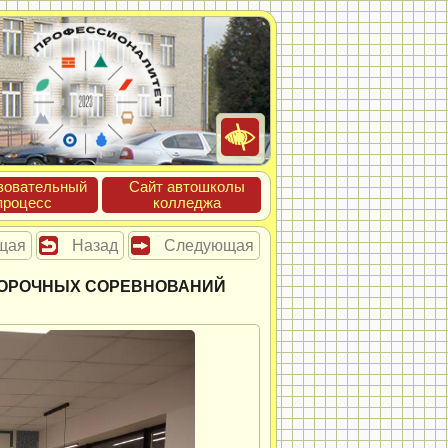
зова­тель­ный
Сайт ав­тошко­лы
про­цесс
кол­леджа
щая
Назад
Следующая
БОРОЧНЫХ СОРЕВНОВАНИЙ