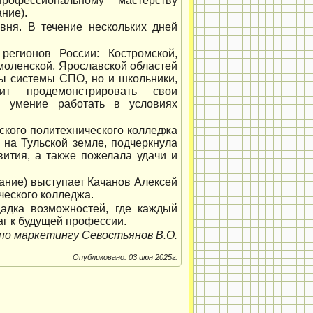
рофессиональному мастерству
ние).
вня. В течение нескольких дней
регионов России: Костромской,
Смоленской, Ярославской областей
ты системы СПО, но и школьники,
ит продемонстрировать свои
и умение работать в условиях
ского политехнического колледжа
 на Тульской земле, подчеркнула
вития, а также пожелала удачи и
ание) выступает Качанов Алексей
ческого колледжа.
адка возможностей, где каждый
аг к будущей профессии.
по маркетингу Севостьянов В.О.
Опубликовано: 03 июн 2025г.