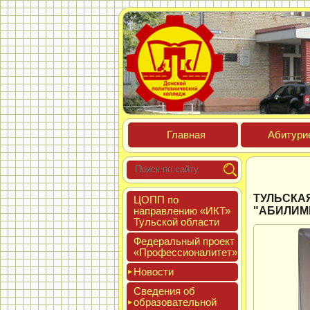
Глав­ная
Аби­тури­
ТУЛЬСКА
ЦОПП по
нап­равле­нию «ИКТ»
"АБИЛИМ
Туль­ской об­ласти
Феде­раль­ный про­ект
«Про­фес­си­она­литет»
Новос­ти
Све­дения об
об­ра­зова­тель­ной