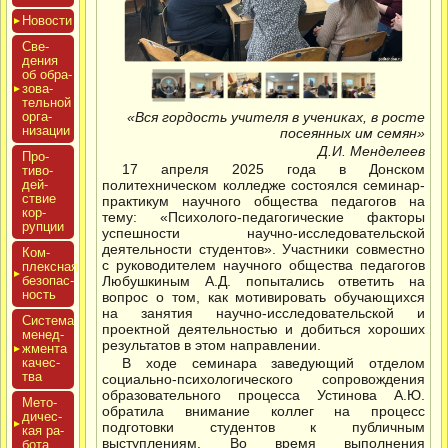
Новос­ти
Све­
дения
об об­ра­
зова­
тель­ной
ор­га­
«Вся гордость учителя в учениках, в росте
низа­ции
посеянных им семян»
Д.И. Менделеев
Про­
17 апреля 2025 года в Донском
тиво­
дей­
политехническом колледже состоялся семинар-
ствие
практикум научного общества педагогов на
кор­
тему: «Психолого-педагогические факторы
рупции
успешности научно-исследовательской
деятельности студентов». Участники совместно
Ком­
с руководителем научного общества педагогов
плексная
бе­зопас­
Любушкиным А.Д. попытались ответить на
ность
вопрос о том, как мотивировать обучающихся
на занятия научно-исследовательской и
Сис­те­ма
проектной деятельностью и добиться хороших
ме­нед­
результатов в этом направлении.
жмен­та
ка­чес­
В ходе семинара заведующий отделом
тва
социально-психологического сопровождения
образовательного процесса Устинова А.Ю.
Мето­
обратила внимание коллег на процесс
дичес­
подготовки студентов к публичным
кая ра­
выступлениям. Во время выполнения
бота