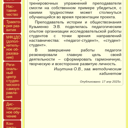
тренировочных упражнений преподаватели
Нас­
смогли на собственном примере убедиться, с
тавни­
какими трудностями может столкнуться
чес­тво
обучающийся во время презентации проекта.
Тра­ек­то­
Преподаватель истории и обществознания
рия раз­
Кузьменко Э.В. поделилась педагогическим
ви­тия
опытом организации исследовательской работы
студентов с точки зрения направлений
МФЦДО
наставничества: «педагог-студент», «студент-
(до­пол­
студент».
ни­тель­
ное об­
В завершение работы педагоги
ра­зова­
резюмировали главную цель своей
ние)
деятельности – сформировать гармоничную,
творческую и всесторонне развитую личность.
Реги­
ональ­
Ишутина О.В., зав. методическим
ный
кабинетом
центр
сту­ден­
Опубликовано: 17 апр 2025г.
ческо­го
са­мо­уп­
равле­
ния
Дис­
танци­он­
ное обу­
чение
Кон­
такты