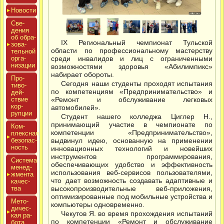
Новос­ти
Све­
дения
об об­ра­
IХ Региональный чемпионат Тульской
зова­
области по профессиональному мастерству
тель­ной
ор­га­
среди инвалидов и лиц с ограниченными
низа­ции
возможностями здоровья «Абилимпикс»
набирает обороты.
Про­
Сегодня наши студенты проходят испытания
тиво­
по компетенциям «Предпринимательство» и
дей­
ствие
«Ремонт и обслуживание легковых
кор­
автомобилей».
рупции
Студент нашего колледжа Циглер Н.,
принимающий участие в чемпионате по
Ком­
компетенции «Предпринимательство»,
плексная
бе­зопас­
выдвинул идею, основанную на применении
ность
инновационных технологий и новейших
инструментов программирования,
Сис­те­ма
обеспечивающих удобство и эффективность
ме­нед­
использования веб-сервисов пользователями,
жмен­та
что дает возможность создавать адаптивные и
ка­чес­
тва
высокопроизводительные веб-приложения,
оптимизированные под мобильные устройства и
Мето­
компьютеры одновременно.
дичес­
Чекутов Я. во время прохождения испытаний
кая ра­
по компетенции «Ремонт и обслуживание
бота