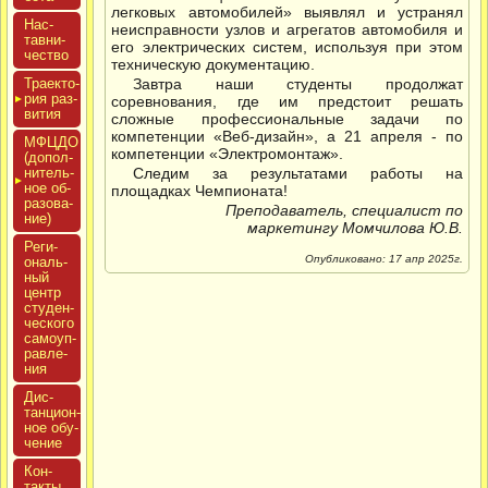
легковых автомобилей» выявлял и устранял
Нас­
неисправности узлов и агрегатов автомобиля и
тавни­
его электрических систем, используя при этом
чес­тво
техническую документацию.
Тра­ек­то­
Завтра наши студенты продолжат
рия раз­
соревнования, где им предстоит решать
ви­тия
сложные профессиональные задачи по
компетенции «Веб-дизайн», а 21 апреля - по
МФЦДО
компетенции «Электромонтаж».
(до­пол­
ни­тель­
Следим за результатами работы на
ное об­
площадках Чемпионата!
ра­зова­
Преподаватель, специалист по
ние)
маркетингу Момчилова Ю.В.
Реги­
Опубликовано: 17 апр 2025г.
ональ­
ный
центр
сту­ден­
ческо­го
са­мо­уп­
равле­
ния
Дис­
танци­он­
ное обу­
чение
Кон­
такты