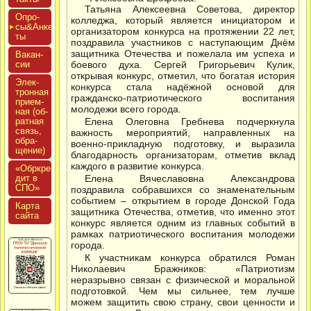
Татьяна Алексеевна Советова, директор
Опро­
колледжа, который является инициатором и
сы&Анке­
организатором конкурса на протяжении 22 лет,
ты
поздравила участников с наступающим Днём
защитника Отечества и пожелала им успеха и
Вакан­
сии
боевого духа. Сергей Григорьевич Кулик,
открывая конкурс, отметил, что богатая история
Элек­
конкурса стала надёжной основой для
трон­ная
гражданско-патриотического воспитания
при­ем­
молодежи всего города.
ная (об­
ратная
Елена Олеговна Гребнева подчеркнула
связь,
важность мероприятий, направленных на
об­ра­
военно-прикладную подготовку, и выразила
щение)
благодарность организаторам, отметив вклад
каждого в развитие конкурса.
«Обркре­
дит в
Елена Вячеславовна Александрова
СПО»
поздравила собравшихся со знаменательным
событием – открытием в городе Донской Года
Кар­та
защитника Отечества, отметив, что именно этот
сай­та
конкурс является одним из главных событий в
рамках патриотического воспитания молодежи
города.
К участникам конкурса обратился Роман
Николаевич Бражников: «Патриотизм
неразрывно связан с физической и моральной
подготовкой. Чем мы сильнее, тем лучше
можем защитить свою страну, свои ценности и