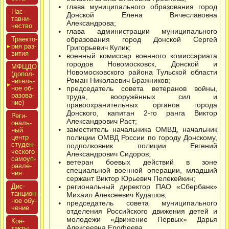
глава муниципального образования город
Нас­
Донской Елена Вячеславовна
тавни­
Александрова;
чес­тво
глава администрации муниципального
Тра­ек­то­
образования город Донской Сергей
рия раз­
Григорьевич Кулик;
ви­тия
военный комиссар военного комиссариата
городов Новомосковск, Донской и
МФЦДО
Новомосковского района Тульской области
(до­пол­
Роман Николаевич Бражников;
ни­тель­
ное об­
председатель совета ветеранов войны,
ра­зова­
труда, вооружённых сил и
ние)
правоохранительных органов города
Донского, капитан 2-го ранга Виктор
Реги­
Александрович Раст;
ональ­
заместитель начальника ОМВД, начальник
ный
центр
полиции ОМВД России по городу Донскому,
сту­ден­
подполковник полиции Евгений
ческо­го
Александрович Сидоров;
са­мо­уп­
ветеран боевых действий в зоне
равле­
специальной военной операции, младший
ния
сержант Виктор Юрьевич Пелекейкин;
Дис­
региональный директор ПАО «Сбербанк»
танци­он­
Михаил Алексеевич Кудашов;
ное обу­
председатель совета муниципального
чение
отделения Российского движения детей и
молодежи «Движение Первых» Дарья
Кон­
Алексеевна Ерофеева.
такты