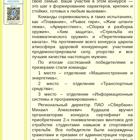
свою семью. Ваше участие в этом конкурсе —
это шаг к формированию характеров, крепких и
стойких, готовых к любым вызовам».
Команды соревновались в таких испытаниях,
как «Плавание», «Рывок гири», «Жим штанги
лежа», «Армрестлинг», «Сборка и разборка
оружия», «Хим. защита», «Стрельба из
пневматического оружия» и «Перетягивание
каната». На протяжении всего конкурса царила
атмосфера здоровой конкуренции: участники
продемонстрировали силу, упорство и все
лучшие качества настоящих мужчин.
По итогам состязаний победителями и
призерами стали команды:
1 место – отделение «Машиностроение и
энергетика»;
2 место – отделение «Транспортные
средства»;
3 место – отделение «Информационные
системы и программирование».
Региональный директор ПАО «Сбербанк»
Михаил Алексеевич Кудашов вручил
организаторам конкурса сертификат на
приобретение 2-х пневматических винтовок для
отработки студентами навыков в спортивной
стрельбе. Все победители были награждены
грамотами и призами от администрации города
и спонсоров мероприятия. А всем гостям и