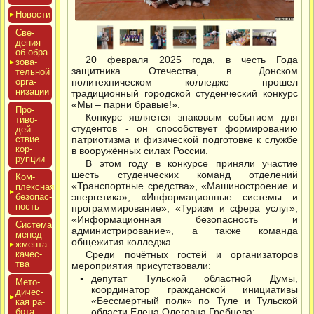
Новос­ти
Све­
дения
об об­ра­
20 февраля 2025 года, в честь Года
зова­
защитника Отечества, в Донском
тель­ной
ор­га­
политехническом колледже прошел
низа­ции
традиционный городской студенческий конкурс
«Мы – парни бравые!».
Про­
Конкурс является знаковым событием для
тиво­
студентов - он способствует формированию
дей­
ствие
патриотизма и физической подготовке к службе
кор­
в вооружённых силах России.
рупции
В этом году в конкурсе приняли участие
шесть студенческих команд отделений
Ком­
«Транспортные средства», «Машиностроение и
плексная
бе­зопас­
энергетика», «Информационные системы и
ность
программирование», «Туризм и сфера услуг»,
«Информационная безопасность и
Сис­те­ма
администрирование», а также команда
ме­нед­
общежития колледжа.
жмен­та
ка­чес­
Среди почётных гостей и организаторов
тва
мероприятия присутствовали:
депутат Тульской областной Думы,
Мето­
координатор гражданской инициативы
дичес­
«Бессмертный полк» по Туле и Тульской
кая ра­
бота
области Елена Олеговна Гребнева;