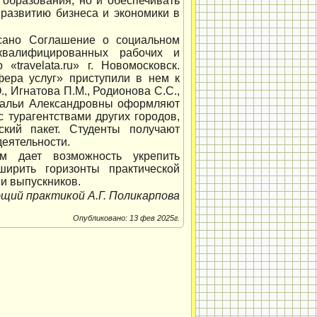
 образования, но и обеспечивать
 развитию бизнеса и экономики в
сано Соглашение о социальном
квалифицированных рабочих и
«travelata.ru» г. Новомосковск.
фера услуг» приступили в нем к
, Игнатова П.М., Родионова С.С.,
атальи Александровны оформляют
 турагентствами других городов,
ский пакет. Студенты получают
деятельности.
м дает возможность укрепить
ширить горизонты практической
и выпускников.
щий практикой А.Г. Поликарпова
Опубликовано: 13 фев 2025г.