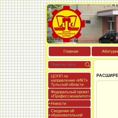
Глав­ная
Аби­тури­
РАСШИРЕ
ЦОПП по
нап­равле­нию «ИКТ»
Туль­ской об­ласти
Феде­раль­ный про­ект
«Про­фес­си­она­литет»
Новос­ти
Све­дения об
об­ра­зова­тель­ной