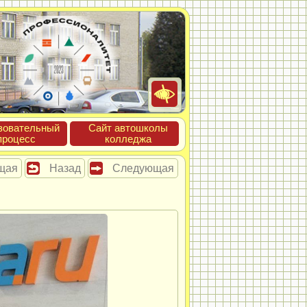
зова­тель­ный
Сайт ав­тошко­лы
про­цесс
кол­леджа
щая
Назад
Следующая