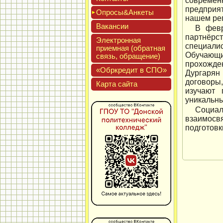
современн
предприя
Опро­сы&Анке­ты
нашем ре
Вакан­сии
В февр
партнёрс
Элек­трон­ная
специали
при­ем­ная (об­ратная
Обучающи
связь, об­ра­щение)
прохожден
«Обркре­дит в СПО»
Дургарян
договоры,
Кар­та сай­та
изучают 
уникальны
Социа
взаимосв
подготовк