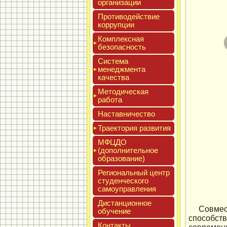
ор­га­низа­ции
Про­тиво­дей­ствие
кор­рупции
Ком­плексная
бе­зопас­ность
Сис­те­ма
ме­нед­жмен­та
ка­чес­тва
Мето­дичес­кая
ра­бота
Нас­тавни­чес­тво
Тра­ек­то­рия раз­ви­тия
МФЦДО
(до­пол­ни­тель­ное
об­ра­зова­ние)
Реги­ональ­ный центр
сту­ден­ческо­го
са­мо­уп­равле­ния
Дис­танци­он­ное
Совмес
обу­чение
способст
Кон­такты