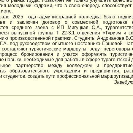
ого рынка труда, позволяет не только улучшать качество
тия молодыми кадрами, что в свою очередь способствует
гионе.
але 2025 года администрацией колледжа было подпи
тве и заключен договор о совместной подготовке 
стов среднего звена с ИП Мигуцкая С.А., турагентство 
еся выпускной группы Т 22-3.1 отделения «Туризм и с
ию производственной практики. Студенты Андрианова В.О.
 Г.А. под руководством опытного наставника Ершовой Н
 составляют туристические маршруты, ведут переговоры с
процесс бронирования и учатся оформлять туристиче
е навыки, необходимые для работы в сфере турагентской 
льное партнёрство между колледжем и предприятие
язь образовательного учреждения и предприятия, рас
и студентов, создать пути профессиональной маршрутизаци
Заведую