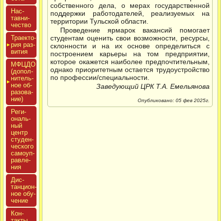
собственного дела, о мерах государственной
Нас­
поддержки работодателей, реализуемых на
тавни­
территории Тульской области.
чес­тво
Проведение ярмарок вакансий помогает
Тра­ек­то­
студентам оценить свои возможности, ресурсы,
рия раз­
склонности и на их основе определиться с
ви­тия
построением карьеры на том предприятии,
которое окажется наиболее предпочтительным,
МФЦДО
однако приоритетным остается трудоустройство
(до­пол­
по профессии/специальности.
ни­тель­
ное об­
Заведующий ЦРК Т.А. Емельянова
ра­зова­
ние)
Опубликовано: 05 фев 2025г.
Реги­
ональ­
ный
центр
сту­ден­
ческо­го
са­мо­уп­
равле­
ния
Дис­
танци­он­
ное обу­
чение
Кон­
такты