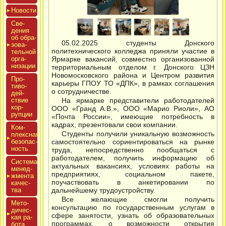
Новос­ти
Све­
дения
об об­ра­
05.02.2025 студенты Донского
зова­
политехнического колледжа приняли участие в
тель­ной
ор­га­
Ярмарке вакансий, совместно организованной
низа­ции
территориальным отделом г. Донского ЦЗН
Новомосковского района и Центром развития
Про­
карьеры ГПОУ ТО «ДПК», в рамках соглашения
тиво­
о сотрудничестве.
дей­
ствие
На ярмарке представители работодателей
кор­
ООО «Гранд А.В.», ООО «Марио Риоли», АО
рупции
«Почта России», имеющие потребность в
кадрах, презентовали свои компании.
Ком­
Студенты получили уникальную возможность
плексная
бе­зопас­
самостоятельно сориентироваться на рынке
ность
труда, непосредственно пообщаться с
работодателем, получить информацию об
Сис­те­ма
актуальных вакансиях, условиях работы на
ме­нед­
предприятиях, социальном пакете,
жмен­та
поучаствовать в анкетировании по
ка­чес­
тва
дальнейшему трудоустройству.
Все желающие смогли получить
Мето­
консультацию по государственным услугам в
дичес­
сфере занятости, узнать об образовательных
кая ра­
программах, о возможности открытия
бота