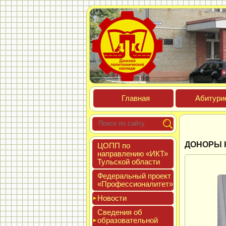
Глав­ная
Аби­тури­
ДОНОРЫ 
ЦОПП по
нап­равле­нию «ИКТ»
Туль­ской об­ласти
Феде­раль­ный про­ект
«Про­фес­си­она­литет»
Новос­ти
Све­дения об
об­ра­зова­тель­ной