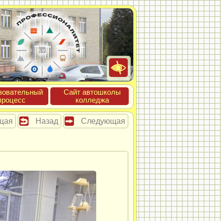
зова­тель­ный
Сайт ав­тошко­лы
про­цесс
кол­леджа
щая
Назад
Следующая