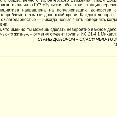
ого общественного волонтерского движения "Люди добр
вского филиала ГУЗ «Тульская областная станция перелив
нициатива направлена на популяризацию донорства 
 к проблеме нехватки донорской крови. Каждого донора 
 с благодарностью — никогда нельзя знать наверняка, когд
изни.
, что именно ты можешь сделать невероятно важное дело.
чью-то жизнь», – отметил студент группы ИС 21-4.1 Михаил
СТАНЬ ДОНОРОМ – СПАСИ ЧЬЮ-ТО 
М