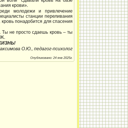
ой воли" сдавали кровь на базе
ания крови».
среди молодежи и привлечение
специалисты станции переливания
а кровь понадобится для спасения
 Ты не просто сдаешь кровь – ты
 Ж.
ЖИЗНЬ!
аксимова О.Ю., педагог-психолог
Опубликовано: 24 янв 2025г.