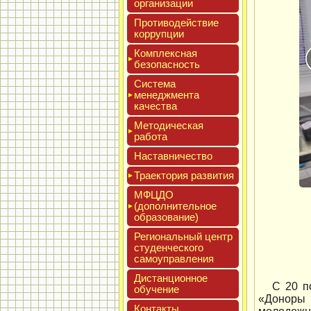
ор­га­низа­ции
Про­тиво­дей­ствие
кор­рупции
Ком­плексная
бе­зопас­ность
Сис­те­ма
ме­нед­жмен­та
ка­чес­тва
Мето­дичес­кая
ра­бота
Нас­тавни­чес­тво
Тра­ек­то­рия раз­ви­тия
МФЦДО
(до­пол­ни­тель­ное
об­ра­зова­ние)
Реги­ональ­ный центр
сту­ден­ческо­го
са­мо­уп­равле­ния
Дис­танци­он­ное
С 20 п
обу­чение
«Доноры 
Кон­такты