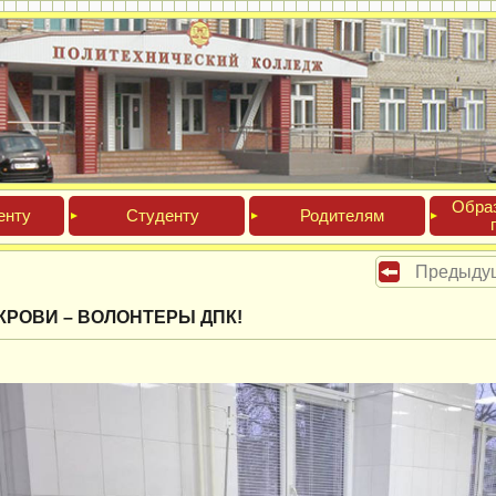
Обра­
ен­ту
Сту­ден­ту
Роди­телям
Предыду
КРОВИ – ВОЛОНТЕРЫ ДПК!