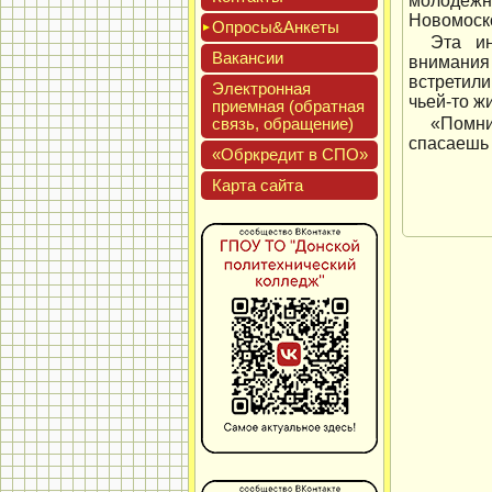
молодежн
Новомоско
Опро­сы&Анке­ты
Эта и
Вакан­сии
внимания
встретили
Элек­трон­ная
чьей-то ж
при­ем­ная (об­ратная
связь, об­ра­щение)
«Помни
спасаешь 
«Обркре­дит в СПО»
Кар­та сай­та