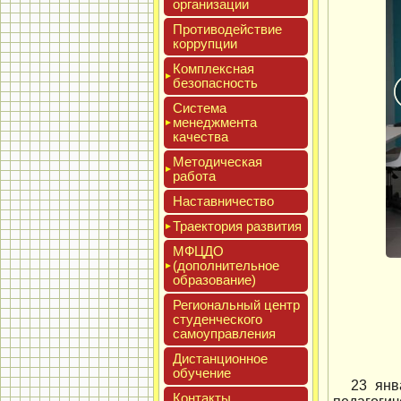
ор­га­низа­ции
Про­тиво­дей­ствие
кор­рупции
Ком­плексная
бе­зопас­ность
Сис­те­ма
ме­нед­жмен­та
ка­чес­тва
Мето­дичес­кая
ра­бота
Нас­тавни­чес­тво
Тра­ек­то­рия раз­ви­тия
МФЦДО
(до­пол­ни­тель­ное
об­ра­зова­ние)
Реги­ональ­ный центр
сту­ден­ческо­го
са­мо­уп­равле­ния
Дис­танци­он­ное
обу­чение
23 янв
Кон­такты