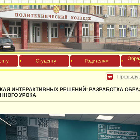
Обра­
ен­ту
Сту­ден­ту
Роди­телям
Предыду
КАЯ ИНТЕРАКТИВНЫХ РЕШЕНИЙ: РАЗРАБОТКА ОБРА
ННОГО УРОКА