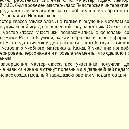
ческих работников системы СПО «Мастер года», лектор
 И.Ю. был проведён мастер-класс "Мастерская интерактив
редставители педагогического сообщества из образовате
. Узловая и г. Новомосковск.
астер-класса заключалась не только в обучении методам со
е уникальной игры, посвященной году защитника Отечества
 мастер-класса участники познакомились с основами с
е PowerPoint, обсудили, каким образом игровые форм
том в педагогической деятельности, способствуя активн
у усвоению учебного материала. Каждый участник попроб
нерировать персонажей и игровые элементы, что сделало 
льным.
завершения мастер-класса все участники получили д
е навыки и знания станут полезными в дальнейшей педаго
-класс создал мощный заряд вдохновения у педагогов для н