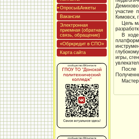
педагоги
Демиховой
Опро­сы&Анке­ты
участие п
Вакан­сии
Кимовск, г
Цель м
Элек­трон­ная
разработк
при­ем­ная (об­ратная
связь, об­ра­щение)
В ходе
платформ
«Обркре­дит в СПО»
инструмен
глубоком
Кар­та сай­та
игры, сге
увлекате
После 
Полученны
Мастер