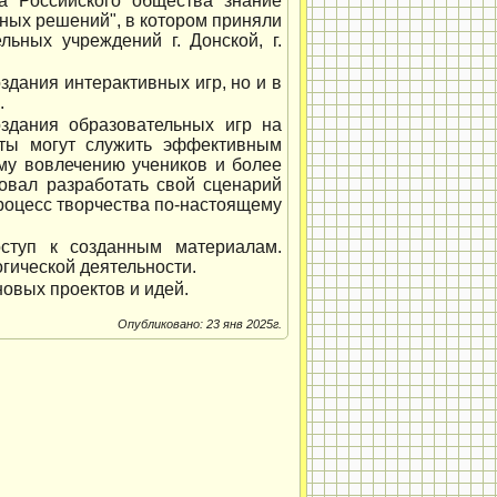
а Российского общества знание
ных решений", в котором приняли
льных учреждений г. Донской, г.
здания интерактивных игр, но и в
.
оздания образовательных игр на
аты могут служить эффективным
ому вовлечению учеников и более
овал разработать свой сценарий
процесс творчества по-настоящему
оступ к созданным материалам.
гической деятельности.
овых проектов и идей.
Опубликовано: 23 янв 2025г.