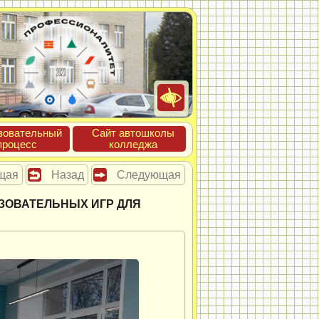
зова­тель­ный
Сайт ав­тошко­лы
про­цесс
кол­леджа
щая
Назад
Следующая
ЗОВАТЕЛЬНЫХ ИГР ДЛЯ