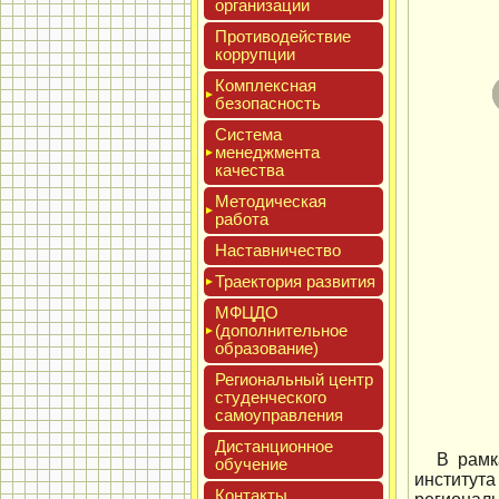
ор­га­низа­ции
Про­тиво­дей­ствие
кор­рупции
Ком­плексная
бе­зопас­ность
Сис­те­ма
ме­нед­жмен­та
ка­чес­тва
Мето­дичес­кая
ра­бота
Нас­тавни­чес­тво
Тра­ек­то­рия раз­ви­тия
МФЦДО
(до­пол­ни­тель­ное
об­ра­зова­ние)
Реги­ональ­ный центр
сту­ден­ческо­го
са­мо­уп­равле­ния
Дис­танци­он­ное
В рамк
обу­чение
институт
Кон­такты