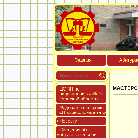
Глав­ная
Аби­тури­
МАСТЕРС
ЦОПП по
нап­равле­нию «ИКТ»
Туль­ской об­ласти
Феде­раль­ный про­ект
«Про­фес­си­она­литет»
Новос­ти
Све­дения об
об­ра­зова­тель­ной