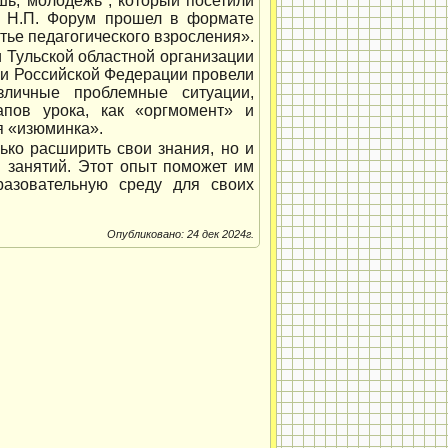
шь, молодежь", который посетили
а Н.П. Форум прошел в формате
тье педагогического взросления».
и Тульской областной организации
ки Российской Федерации провели
зличные проблемные ситуации,
апов урока, как «оргмомент» и
я «изюминка».
ько расширить свои знания, но и
я занятий. Этот опыт поможет им
разовательную среду для своих
Опубликовано: 24 дек 2024г.