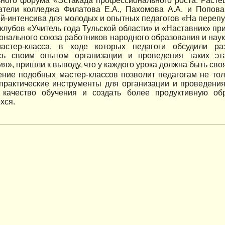
ьного форума «Эстакада профессионального роста. Расте
атели колледжа Филатова Е.А., Пахомова А.А. и Попов
й-интенсива для молодых и опытных педагогов «На перепу
клубов «Учитель года Тульской области» и «Наставник» пр
нального союза работников народного образования и нау
астер-класса, в ходе которых педагоги обсудили ра
сь своим опытом организации и проведения таких эт
я», пришли к выводу, что у каждого урока должна быть сво
ние подобных мастер-классов позволит педагогам не тол
 практические инструменты для организации и проведени
 качество обучения и создать более продуктивную об
хся.