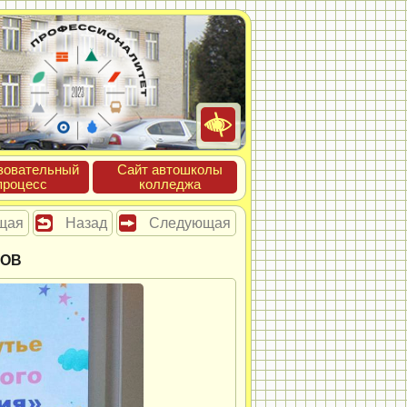
зова­тель­ный
Сайт ав­тошко­лы
про­цесс
кол­леджа
щая
Назад
Следующая
ГОВ