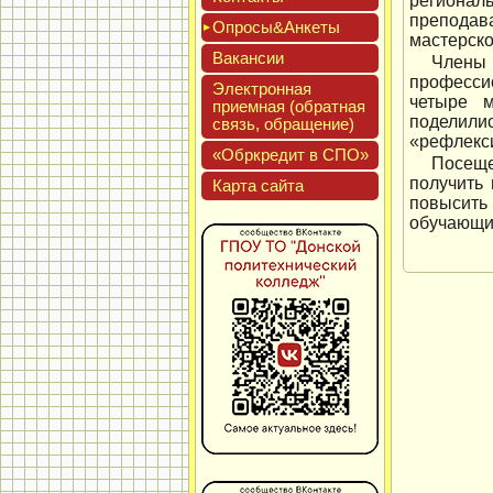
регионал
преподав
Опро­сы&Анке­ты
мастерско
Вакан­сии
Члены 
профессио
Элек­трон­ная
четыре м
при­ем­ная (об­ратная
поделили
связь, об­ра­щение)
«рефлекси
«Обркре­дит в СПО»
Посеще
получить
Кар­та сай­та
повысить
обучающи