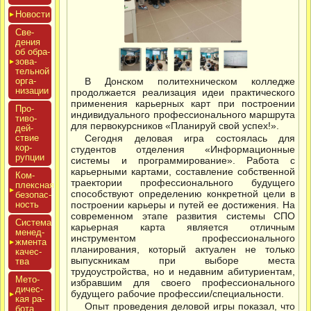
Новос­ти
Све­
дения
об об­ра­
зова­
тель­ной
ор­га­
В Донском политехническом колледже
низа­ции
продолжается реализация идеи практического
применения карьерных карт при построении
Про­
индивидуального профессионального маршрута
тиво­
для первокурсников «Планируй свой успех!».
дей­
ствие
Сегодня деловая игра состоялась для
кор­
студентов отделения «Информационные
рупции
системы и программирование». Работа с
карьерными картами, составление собственной
Ком­
траектории профессионального будущего
плексная
способствуют определению конкретной цели в
бе­зопас­
ность
построении карьеры и путей ее достижения. На
современном этапе развития системы СПО
Сис­те­ма
карьерная карта является отличным
ме­нед­
инструментом профессионального
жмен­та
планирования, который актуален не только
ка­чес­
выпускникам при выборе места
тва
трудоустройства, но и недавним абитуриентам,
Мето­
избравшим для своего профессионального
дичес­
будущего рабочие профессии/специальности.
кая ра­
Опыт проведения деловой игры показал, что
бота