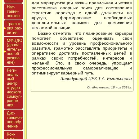
для маршрутизации важны правильная и четкая
Нас­
расстановка опорных точек для составления
тавни­
стратегии перехода с одной должности на
чес­тво
другую, формирование необходимых
дополнительных навыков для достижения
Тра­ек­то­
желаемой позиции.
рия раз­
ви­тия
Важно отметить, что планирование карьеры
помогает объективно оценивать свои
МФЦДО
возможности и уровень профессионального
(до­пол­
развития, грамотно расставлять приоритеты и
ни­тель­
оперативно достигать поставленных целей в
ное об­
ра­зова­
рамках своих потребностей, интересов и
ние)
желаний. Это, в свою очередь, упрощает
профессиональную самореализацию и
Реги­
оптимизирует карьерный путь.
ональ­
Заведующий ЦРК Т.А. Емельянова
ный
центр
сту­ден­
Опубликовано: 18 ноя 2024г.
ческо­го
са­мо­уп­
равле­
ния
Дис­
танци­он­
ное обу­
чение
Кон­
такты