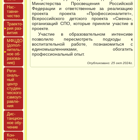
Министерства Просвещения Российской
Нас­
Федерации и ответственные за реализацию
тавни­
проекта проекта «Профессионалитет»,
чес­тво
Всероссийского детского проекта «Смена»,
организаций СПО, которые приняли участие в
Тра­ек­то­
рия раз­
проекте.
ви­тия
Участие в образовательном интенсиве
позволило пересмотреть подходы к
МФЦДО
воспитательной работе, познакомиться с
(до­пол­
единомышленниками, обогатить
ни­тель­
ное об­
профессиональный опыт.
ра­зова­
ние)
Опубликовано: 25 окт 2024г.
Реги­
ональ­
ный
центр
сту­ден­
ческо­го
са­мо­уп­
равле­
ния
Дис­
танци­он­
ное обу­
чение
Кон­
такты