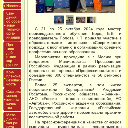
Новос­ти
Све­
дения
об об­ра­
зова­
С 21 по 25 октября 2024 года мастер
тель­ной
ор­га­
производственного обучения Борщ Е.В. и
низа­ции
преподаватель Попова Н.П. приняли участие в
образовательном интенсиве «Современные
Про­
подходы к воспитанию в организациях среднего
тиво­
профессионального образования».
дей­
ствие
Мероприятие проходило в г. Москва при
кор­
поддержке Министерства Просвещения
рупции
Российской Федерации в рамках реализации
федерального проекта «Профессионалитет» и
Ком­
объединило 300 специалистов из 56 регионов
плексная
России.
бе­зопас­
ность
Более 25 экспертов, в том числе
представители Корпоративной Академии
Сис­те­ма
Росатома, Российского общества «Знание»,
ме­нед­
АНО «Россия – страна возможностей», АО
жмен­та
«Автобан», Российской академии образования,
ка­чес­
тва
Государственной компании «Российские
автомобильные дороги» презентовали практики
Мето­
воспитательной работы.
дичес­
На пресс-конференциях в качестве спикеров
кая ра­
выступали руководители департаментов
бота