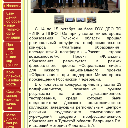
Новос­ти
Све­
дения
об об­ра­
зова­
С 14 по 15 октября на базе ГОУ ДПО ТО
тель­ной
ор­га­
«ИПК и ППРО ТО» при участии министерства
низа­ции
образования Тульской области прошел
региональный полуфинал профессионального
Про­
конкурса «Флагманы образования»
тиво­
президентской платформы «Россия – страна
дей­
возможностей». Проект «Флагманы
ствие
кор­
образования реализуется в рамках
рупции
федерального проекта «Социальные лифты
для каждого» национального проекта
Ком­
«Образование» при поддержке Министерства
плексная
просвещения Российской Федерации.
бе­зопас­
ность
В очном этапе конкурса приняли участие 29
полуфиналистов, показавшие лучшие
Сис­те­ма
результаты на этапе дистанционного
ме­нед­
тестирования, среди которых были
жмен­та
представители Донского политехнического
ка­чес­
колледжа: заведующий региональным центром
тва
развития студенческого самоуправления
Мето­
учреждений среднего профессионального
дичес­
образования в Тульской области Вепринцев Р.А.
кая ра­
и старший методист Филатова Е.А.
бота