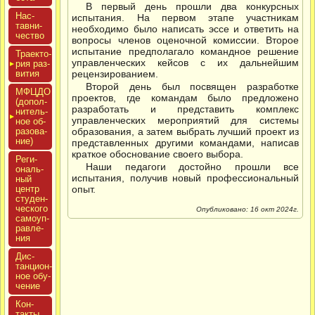
В первый день прошли два конкурсных
Нас­
испытания. На первом этапе участникам
тавни­
необходимо было написать эссе и ответить на
чес­тво
вопросы членов оценочной комиссии. Второе
испытание предполагало командное решение
Тра­ек­то­
управленческих кейсов с их дальнейшим
рия раз­
ви­тия
рецензированием.
Второй день был посвящен разработке
МФЦДО
проектов, где командам было предложено
(до­пол­
разработать и представить комплекс
ни­тель­
управленческих мероприятий для системы
ное об­
ра­зова­
образования, а затем выбрать лучший проект из
ние)
представленных другими командами, написав
краткое обоснование своего выбора.
Реги­
Наши педагоги достойно прошли все
ональ­
испытания, получив новый профессиональный
ный
центр
опыт.
сту­ден­
ческо­го
Опубликовано: 16 окт 2024г.
са­мо­уп­
равле­
ния
Дис­
танци­он­
ное обу­
чение
Кон­
такты