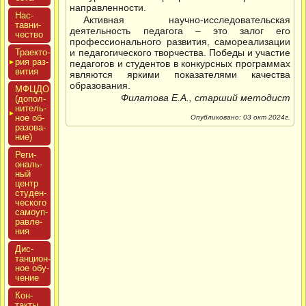
направленности.
Нас­
Активная научно-исследовательская
тавни­
деятельность педагога – это залог его
чес­тво
профессионального развития, самореализации
Тра­ек­то­
и педагогического творчества. Победы и участие
рия раз­
педагогов и студентов в конкурсных программах
ви­тия
являются яркими показателями качества
образования.
МФЦДО
Филатова Е.А., старший методист
(до­пол­
ни­тель­
ное об­
Опубликовано: 03 окт 2024г.
ра­зова­
ние)
Реги­
ональ­
ный
центр
сту­ден­
ческо­го
са­мо­уп­
равле­
ния
Дис­
танци­он­
ное обу­
чение
Кон­
такты