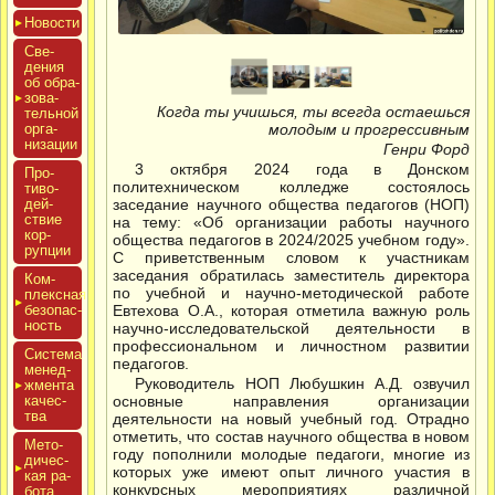
Новос­ти
Све­
дения
об об­ра­
зова­
Когда ты учишься, ты всегда остаешься
тель­ной
ор­га­
молодым и прогрессивным
низа­ции
Генри Форд
3 октября 2024 года в Донском
Про­
политехническом колледже состоялось
тиво­
дей­
заседание научного общества педагогов (НОП)
ствие
на тему: «Об организации работы научного
кор­
общества педагогов в 2024/2025 учебном году».
рупции
С приветственным словом к участникам
заседания обратилась заместитель директора
Ком­
по учебной и научно-методической работе
плексная
бе­зопас­
Евтехова О.А., которая отметила важную роль
ность
научно-исследовательской деятельности в
профессиональном и личностном развитии
Сис­те­ма
педагогов.
ме­нед­
Руководитель НОП Любушкин А.Д. озвучил
жмен­та
ка­чес­
основные направления организации
тва
деятельности на новый учебный год. Отрадно
отметить, что состав научного общества в новом
Мето­
году пополнили молодые педагоги, многие из
дичес­
которых уже имеют опыт личного участия в
кая ра­
конкурсных мероприятиях различной
бота