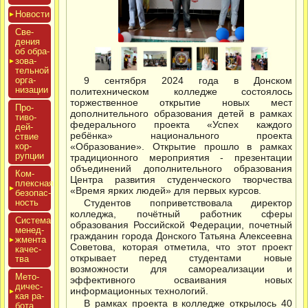
Новос­ти
Све­
дения
об об­ра­
зова­
тель­ной
ор­га­
9 сентября 2024 года в Донском
низа­ции
политехническом колледже состоялось
торжественное открытие новых мест
Про­
дополнительного образования детей в рамках
тиво­
федерального проекта «Успех каждого
дей­
ребёнка» национального проекта
ствие
кор­
«Образование». Открытие прошло в рамках
рупции
традиционного мероприятия - презентации
объединений дополнительного образования
Ком­
Центра развития студенческого творчества
плексная
«Время ярких людей» для первых курсов.
бе­зопас­
ность
Студентов поприветствовала директор
колледжа, почётный работник сферы
Сис­те­ма
образования Российской Федерации, почетный
ме­нед­
гражданин города Донского Татьяна Алексеевна
жмен­та
Советова, которая отметила, что этот проект
ка­чес­
открывает перед студентами новые
тва
возможности для самореализации и
Мето­
эффективного осваивания новых
дичес­
информационных технологий.
кая ра­
В рамках проекта в колледже открылось 40
бота