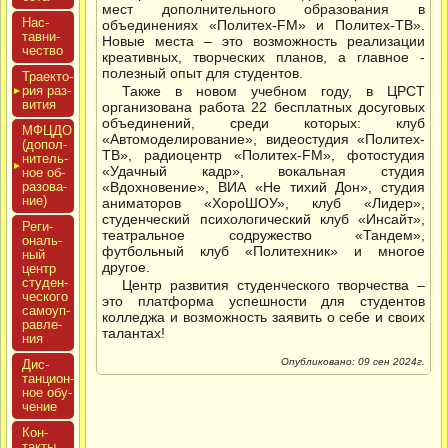
мест дополнительного образования в
Нас­
объединениях «Политех-FM» и Политех-ТВ».
тавни­
Новые места – это возможность реализации
чес­тво
креативных, творческих планов, а главное -
полезный опыт для студентов.
Тра­ек­то­
рия раз­
Также в новом учебном году, в ЦРСТ
ви­тия
организована работа 22 бесплатных досуговых
объединений, среди которых: клуб
МФЦДО
«Автомоделирование», видеостудия «Политех-
(до­пол­
ТВ», радиоцентр «Политех-FM», фотостудия
ни­тель­
«Удачный кадр», вокальная студия
ное об­
ра­зова­
«Вдохновение», ВИА «Не тихий Дон», студия
ние)
аниматоров «ХороШОУ», клуб «Лидер»,
студенческий психологический клуб «Инсайт»,
Реги­
театральное содружество «Тандем»,
ональ­
футбольный клуб «Политехник» и многое
ный
другое.
центр
сту­ден­
Центр развития студенческого творчества –
ческо­го
это платформа успешности для студентов
са­мо­уп­
колледжа и возможность заявить о себе и своих
равле­
талантах!
ния
Опубликовано: 09 сен 2024г.
Дис­
танци­он­
ное обу­
чение
Кон­
такты