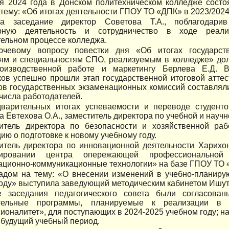
я 2024 года в Донском политехническом колледже состоя
 тему: «Об итогах деятельности ГПОУ ТО «ДПК» в 2023/2024
а заседание директор Советова Т.А., поблагодарив
орную деятельность и сотрудничество в ходе реал
ельном процессе колледжа.
чевому вопросу повестки дня «Об итогах государств
ям и специальностям СПО, реализуемым в колледже» дол
роизводственной работе и маркетингу Берлева Е.Д. 
ов успешно прошли этап государственной итоговой аттес
ов государственных экзаменационных комиссий составля
числа работодателей.
варительных итогах успеваемости и переводе студент
а Евтехова О.А., заместитель директора по учебной и науч
итель директора по безопасности и хозяйственной раб
ю о подготовке к новому учебному году.
итель директора по инновационной деятельности Харихон
нировании центра опережающей профессиональной
ционно-коммуникационные технологии» на базе ГПОУ ТО 
адом на тему: «О внесении изменений в учебно-планир
оду» выступила заведующий методическим кабинетом Ишут
 заседания педагогического совета были согласова
ательные программы, планируемые к реализации в 
оналитет», для поступающих в 2024-2025 учебном году; н
 будущий учебный период.