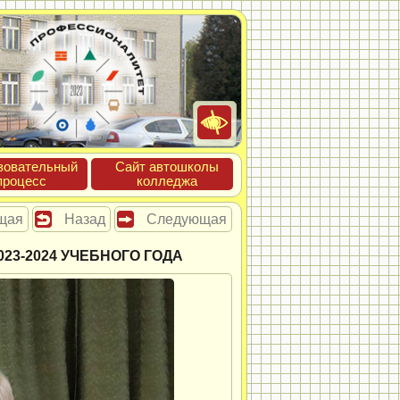
зова­тель­ный
Сайт ав­тошко­лы
про­цесс
кол­леджа
щая
Назад
Следующая
23-2024 УЧЕБНОГО ГОДА