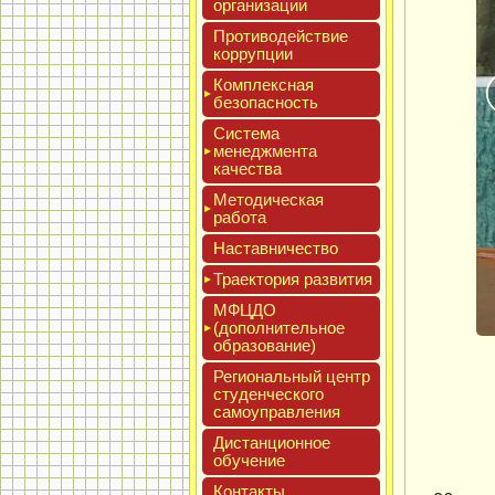
ор­га­низа­ции
Про­тиво­дей­ствие
кор­рупции
Ком­плексная
бе­зопас­ность
Сис­те­ма
ме­нед­жмен­та
ка­чес­тва
Мето­дичес­кая
ра­бота
Нас­тавни­чес­тво
Тра­ек­то­рия раз­ви­тия
МФЦДО
(до­пол­ни­тель­ное
об­ра­зова­ние)
Реги­ональ­ный центр
сту­ден­ческо­го
са­мо­уп­равле­ния
Дис­танци­он­ное
обу­чение
Кон­такты