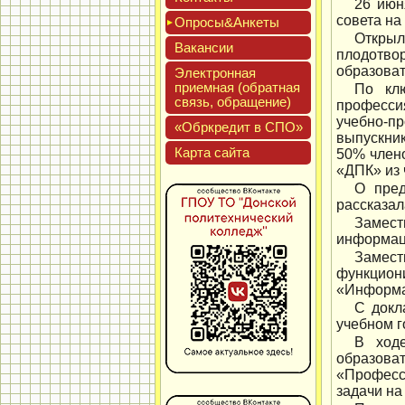
26 июн
совета на
Опро­сы&Анке­ты
Открыл
Вакан­сии
плодотв
образоват
Элек­трон­ная
при­ем­ная (об­ратная
По клю
связь, об­ра­щение)
професси
учебно-п
«Обркре­дит в СПО»
выпускник
Кар­та сай­та
50% член
«ДПК» из 
О пред
рассказал
Замест
информаци
Замест
функцио
«Информа
С докл
учебном г
В ходе
образов
«Професси
задачи на