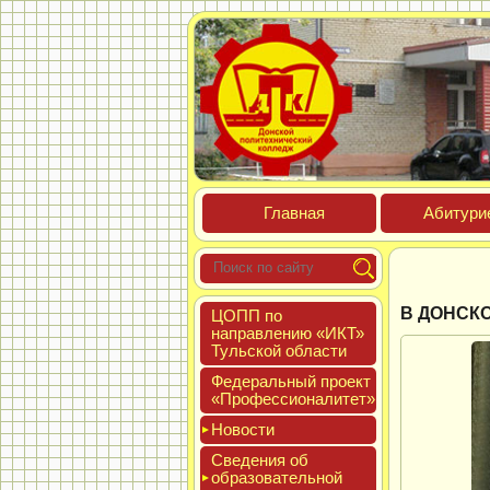
Глав­ная
Аби­тури­
В ДОНСКО
ЦОПП по
нап­равле­нию «ИКТ»
Туль­ской об­ласти
Феде­раль­ный про­ект
«Про­фес­си­она­литет»
Новос­ти
Све­дения об
об­ра­зова­тель­ной