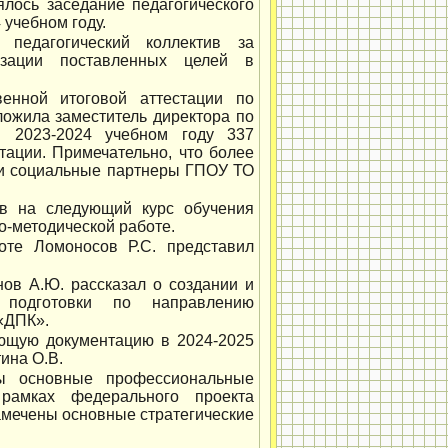
лось заседание педагогического
 учебном году.
 педагогический коллектив за
изации поставленных целей в
енной итоговой аттестации по
ожила заместитель директора по
В 2023-2024 учебном году 337
тации. Примечательно, что более
ли социальные партнеры ГПОУ ТО
ов на следующий курс обучения
но-методической работе.
оте Ломоносов Р.С. представил
ов А.Ю. рассказал о создании и
 подготовки по направлению
«ДПК».
ующую документацию в 2024-2025
ина О.В.
ны основные профессиональные
рамках федерального проекта
амечены основные стратегические