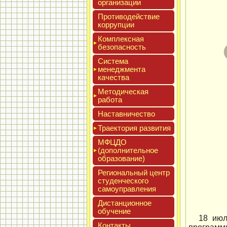
ор­га­низа­ции
Про­тиво­дей­ствие
кор­рупции
Ком­плексная
бе­зопас­ность
Сис­те­ма
ме­нед­жмен­та
ка­чес­тва
Мето­дичес­кая
ра­бота
Нас­тавни­чес­тво
Тра­ек­то­рия раз­ви­тия
МФЦДО
(до­пол­ни­тель­ное
об­ра­зова­ние)
Реги­ональ­ный центр
сту­ден­ческо­го
са­мо­уп­равле­ния
Дис­танци­он­ное
обу­чение
18 июл
Кон­такты