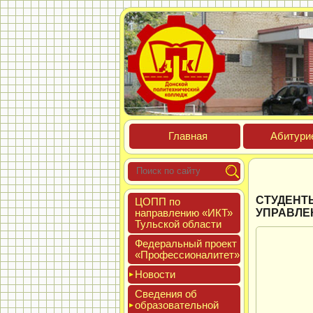
Глав­ная
Аби­тури­
СТУДЕНТ
ЦОПП по
нап­равле­нию «ИКТ»
УПРАВЛЕ
Туль­ской об­ласти
Феде­раль­ный про­ект
«Про­фес­си­она­литет»
Новос­ти
Све­дения об
об­ра­зова­тель­ной