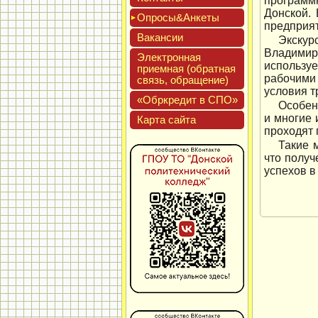
программ
Донской.
Опро­сы&Анке­ты
предприят
Вакан­сии
Экскур
Владимир
Элек­трон­ная
использу
при­ем­ная (об­ратная
рабочими
связь, об­ра­щение)
условия т
«Обркре­дит в СПО»
Особен
и многие 
Кар­та сай­та
проходят 
Такие 
что получ
успехов в