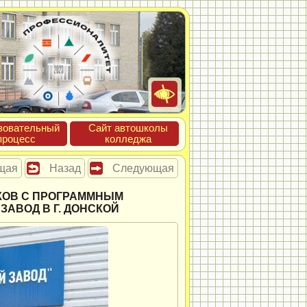
зова­тель­ный
Сайт ав­тошко­лы
про­цесс
кол­леджа
щая
Назад
Следующая
КОВ С ПРОГРАММНЫМ
АВОД В Г. ДОНСКОЙ