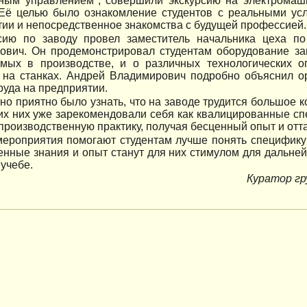
ным управлением", совершили экскурсию на электромаш
 Её целью было ознакомление студентов с реальными у
ии и непосредственное знакомства с будущей профессией.
сию по заводу провел заместитель начальника цеха п
ович. Он продемонстрировал студентам оборудование зав
емых в производстве, и о различных технологических 
 на станках. Андрей Владимирович подробно объяснил о
руда на предприятии.
но приятно было узнать, что на заводе трудится большое 
их них уже зарекомендовали себя как квалицированные с
производственную практику, получая бесценный опыт и отт
мероприятия помогают студентам лучше понять специфику
енные знания и опыт станут для них стимулом для дальне
 учебе.
Куратор гр