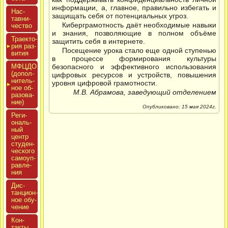
информации, а, главное, правильно избегать и
Нас­
защищать себя от потенциальных угроз.
тавни­
Киберграмотность даёт необходимые навыки
чес­тво
и знания, позволяющие в полном объёме
Тра­ек­то­
защитить себя в интернете.
рия раз­
Посещение урока стало еще одной ступенью
ви­тия
в процессе формирования культуры
МФЦДО
безопасного и эффективного использования
(до­пол­
цифровых ресурсов и устройств, повышения
ни­тель­
уровня цифровой грамотности.
ное об­
М.В. Абрамова, заведующий отделением
ра­зова­
ние)
Опубликовано: 15 мая 2024г.
Реги­
ональ­
ный
центр
сту­ден­
ческо­го
са­мо­уп­
равле­
ния
Дис­
танци­он­
ное обу­
чение
Кон­
такты