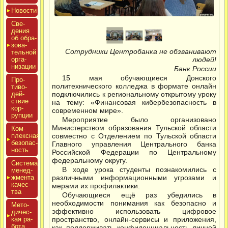
Новос­ти
Све­
дения
об об­ра­
зова­
Сотрудники Центробанка не обзванивают
тель­ной
ор­га­
людей!
низа­ции
Банк России
15 мая обучающиеся Донского
Про­
политехнического колледжа в формате онлайн
тиво­
дей­
подключились к региональному открытому уроку
ствие
на тему: «Финансовая кибербезопасность в
кор­
современном мире».
рупции
Мероприятие было организовано
Министерством образования Тульской области
Ком­
плексная
совместно с Отделением по Тульской области
бе­зопас­
Главного управления Центрального банка
ность
Российской Федерации по Центральному
федеральному округу.
Сис­те­ма
В ходе урока студенты познакомились с
ме­нед­
жмен­та
различными информационными угрозами и
ка­чес­
мерами их профилактики.
тва
Обучающиеся ещё раз убедились в
необходимости понимания как безопасно и
Мето­
эффективно использовать цифровое
дичес­
кая ра­
пространство, онлайн-сервисы и приложения,
бота
как поддерживать конфиденциальность личной