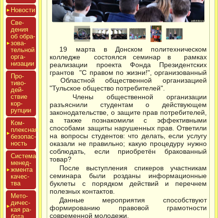
Новос­ти
Све­
дения
об об­ра­
зова­
19 марта в Донском политехническом
тель­ной
ор­га­
колледже состоялся семинар в рамках
низа­ции
реализации проекта Фонда Президентских
грантов "С правом по жизни!", организованный
Про­
Областной общественной организацией
тиво­
"Тульское общество потребителей".
дей­
ствие
Члены общественной организации
кор­
разъяснили студентам о действующем
рупции
законодательстве, о защите прав потребителей,
а также познакомили с эффективными
Ком­
способами защиты нарушенных прав. Ответили
плексная
на вопросы студентов: что делать, если услугу
бе­зопас­
ность
оказали не правильно; какую процедуру нужно
соблюдать, если приобретён бракованный
Сис­те­ма
товар?
ме­нед­
После выступления спикеров участникам
жмен­та
семинара были розданы информационные
ка­чес­
тва
буклеты с порядком действий и перечнем
полезных контактов.
Мето­
Данные мероприятия способствуют
дичес­
формированию правовой грамотности
кая ра­
современной молодежи.
бота