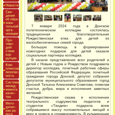
Новос­ти
Све­
дения
об об­ра­
зова­
7 января 2024 года в Донском
тель­ной
ор­га­
политехническом колледже состоялась
низа­ции
традиционная благотворительная
Рождественская елка для детей из
Про­
малообеспеченных семей города.
тиво­
Большую помощь в формировании
дей­
ствие
новогодних подарков для детей оказали
кор­
социальные партнеры колледжа.
рупции
В начале представления всех родителей и
детей с Новым годом и Рождеством поздравила
Ком­
директор колледжа, почетный работник сферы
плексная
бе­зопас­
образования Российской Федерации, почетный
ность
гражданин города Донской, депутат собрания
депутатов муниципального образования город
Сис­те­ма
Донской Татьяна Алексеевна Советова, пожелав
ме­нед­
счастья, добра, мира и исполнения заветных
жмен­та
желаний.
ка­чес­
тва
Рождественская сказка в исполнении
театрального содружества педагогов и
Мето­
студентов «Тандем» подарила всем
дичес­
собравшимся массу положительных эмоций и
кая ра­
веру в чудеса и справедливость. В кульминации
бота