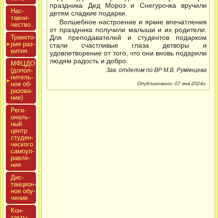
праздника Дед Мороз и Снегурочка вручили
Нас­
детям сладкие подарки.
тавни­
Волшебное настроение и яркие впечатления
чес­тво
от праздника получили малыши и их родители.
Тра­ек­то­
Для преподавателей и студентов подарком
рия раз­
стали счастливые глаза детворы и
ви­тия
удовлетворение от того, что они вновь подарили
людям радость и добро.
МФЦДО
(до­пол­
Зав. отделом по ВР М.В. Румянцева
ни­тель­
ное об­
Опубликовано: 07 янв 2024г.
ра­зова­
ние)
Реги­
ональ­
ный
центр
сту­ден­
ческо­го
са­мо­уп­
равле­
ния
Дис­
танци­он­
ное обу­
чение
Кон­
такты