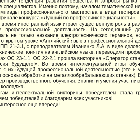
енные тенденции развития общества и запросы рынка т
е специалистов. Именно поэтому, началом тематической н
импиады профессионального мастерства в виде тестиров
 финале конкурса «Лучший по профессии/специальности».
 время иностранный язык играет существенную роль в ра
в профессиональной деятельности. На сегодняшний д
нать не только название электротехнических терминов, 
 открытом уроке «Английский язык в профессиональной д
ЭПП 21-3.1, с преподавателем Иваненко Л.А. в виде дело
хнические понятия на английском языке, переводили профе
пах ОС 23-1.1, ОС 22-2.1 прошла викторина «Оператор ст
сия будущего!». Во время интеллектуальной игры обу
е с их будущей профессиональной деятельностью (это и 
и основы обработки на металлообрабатывающих станках). 
тер производственного обучения. Знания и умения участни
 колледжа.
гам интеллектуальной викторины победителем стала гр
ем победителей и благодарим всех участников!
интересное еще впереди!