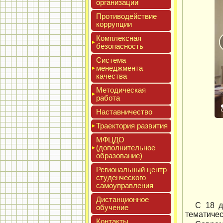
ор­га­низа­ции
Про­тиво­дей­ствие
кор­рупции
Ком­плексная
бе­зопас­ность
Сис­те­ма
ме­нед­жмен­та
ка­чес­тва
Мето­дичес­кая
ра­бота
Нас­тавни­чес­тво
Тра­ек­то­рия раз­ви­тия
МФЦДО
(до­пол­ни­тель­ное
об­ра­зова­ние)
Реги­ональ­ный центр
сту­ден­ческо­го
са­мо­уп­равле­ния
Дис­танци­он­ное
С 18 д
обу­чение
тематичес
Кон­такты