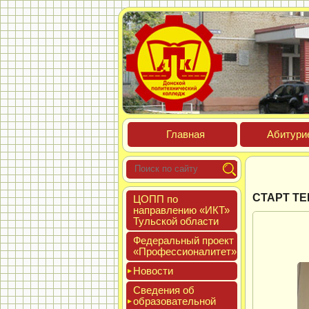
Глав­ная
Аби­тури­
СТАРТ Т
ЦОПП по
нап­равле­нию «ИКТ»
Туль­ской об­ласти
Феде­раль­ный про­ект
«Про­фес­си­она­литет»
Новос­ти
Све­дения об
об­ра­зова­тель­ной