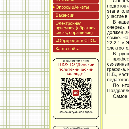
Соврем
подготовк
Опро­сы&Анке­ты
этапа ол
Вакан­сии
участие в
В наше
Элек­трон­ная
очередь 
при­ем­ная (об­ратная
связь, об­ра­щение)
должен з
языке. На
«Обркре­дит в СПО»
22-2.1 и 
электроте
Кар­та сай­та
В груп
– профес
связанны
графика, 
Н.В., мас
педагогов
По ито
Поздравля
Самое 