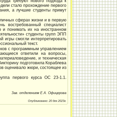
руда требуют нового подхода к
едели стало прохождение первого
ания, а лучшие студенты примут
зличных сферах жизни и в первую
ень востребованный специалист
но и понимать их на иностранном
еятельности» студенты групп ЭПП
вой игры смогли интерпретировать
ссиональный текст.
анков с программным управлением
чающиеся ответили на вопросы,
материаловедение, и техническая
Викторину подготовила Кораблева
ков оценивало жюри, состоящее из
уппа первого курса ОС 23-1.1.
Зав. отделением Е.А. Офицерова
Опубликовано: 20 дек 2023г.