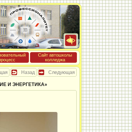
зова­тель­ный
Сайт ав­тошко­лы
про­цесс
кол­леджа
щая
Назад
Следующая
ИЕ И ЭНЕРГЕТИКА»