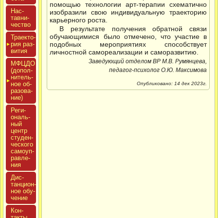
помощью технологии арт-терапии схематично
Нас­
изобразили свою индивидуальную траекторию
тавни­
карьерного роста.
чес­тво
В результате получения обратной связи
обучающимися было отмечено, что участие в
Тра­ек­то­
рия раз­
подобных мероприятиях способствует
ви­тия
личностной самореализации и саморазвитию.
Заведующий отделом ВР М.В. Румянцева,
МФЦДО
(до­пол­
педагог-психолог О.Ю. Максимова
ни­тель­
ное об­
Опубликовано: 14 дек 2023г.
ра­зова­
ние)
Реги­
ональ­
ный
центр
сту­ден­
ческо­го
са­мо­уп­
равле­
ния
Дис­
танци­он­
ное обу­
чение
Кон­
такты