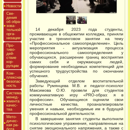
Новос­ти
Све­
дения
об об­ра­
зова­
14 декабря 2023 года студенты,
тель­ной
ор­га­
проживающие в общежитии колледжа, приняли
низа­ции
участие в тренинговом занятии на тему
«Профессиональное самоопределение». Цель
Про­
мероприятия - актуализация процесса
тиво­
профессионального самоопределения у
дей­
обучающихся, расширение границ восприятия
ствие
кор­
самих себя и окружающих людей,
рупции
формирование необходимых компетенций для
успешного трудоустройства по окончании
Ком­
обучения.
плексная
Заведующий отделом воспитательной
бе­зопас­
ность
работы Румянцева М.В. и педагог-психолог
Максимова О.Ю. провели для студентов
Сис­те­ма
коммуникативную игру «PRO-образ: я в
ме­нед­
профессии». Обучающиеся оценили свои
жмен­та
личностные качества, проанализировали
ка­чес­
умения и навыки, необходимые им в будущей
тва
профессиональной деятельности.
Мето­
В завершении занятия студенты выполнили
дичес­
психологические упражнения, направленные на
кая ра­
снятие эмоционального напряжения, а также с
бота