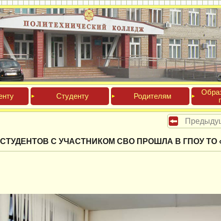
Обра­
ен­ту
Сту­ден­ту
Роди­телям
Предыду
СТУДЕНТОВ С УЧАСТНИКОМ СВО ПРОШЛА В ГПОУ ТО 