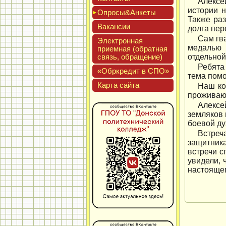
Алексе
истории 
Опро­сы&Анке­ты
Также раз
Вакан­сии
долга пер
Сам гв
Элек­трон­ная
медалью 
при­ем­ная (об­ратная
связь, об­ра­щение)
отдельной
Ребята
«Обркре­дит в СПО»
тема помо
Кар­та сай­та
Наш ко
проживающ
Алексе
земляков 
боевой ду
Встреч
защитника
встречи с
увидели, 
настоящег