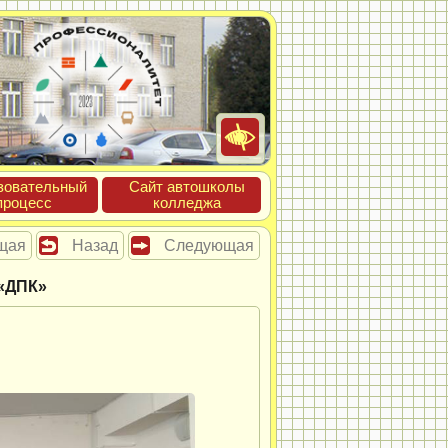
зова­тель­ный
Сайт ав­тошко­лы
про­цесс
кол­леджа
щая
Назад
Следующая
«ДПК»