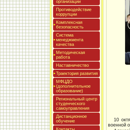
ор­га­низа­ции
Про­тиво­дей­ствие
кор­рупции
Ком­плексная
бе­зопас­ность
Сис­те­ма
ме­нед­жмен­та
ка­чес­тва
Мето­дичес­кая
ра­бота
Нас­тавни­чес­тво
Тра­ек­то­рия раз­ви­тия
МФЦДО
(до­пол­ни­тель­ное
об­ра­зова­ние)
Реги­ональ­ный центр
сту­ден­ческо­го
са­мо­уп­равле­ния
Дис­танци­он­ное
10 окт
обу­чение
военной 
Кон­такты