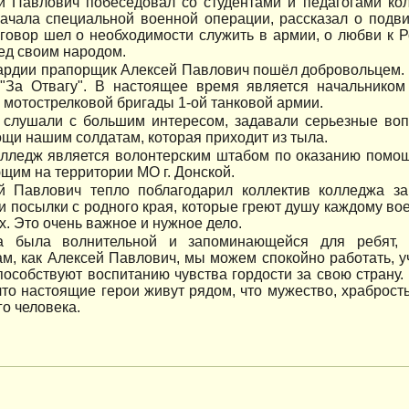
й Павлович побеседовал со студентами и педагогами кол
начала специальной военной операции, рассказал о подв
говор шел о необходимости служить в армии, о любви к 
ед своим народом.
ардии прапорщик Алексей Павлович пошёл добровольцем. 
"За Отвагу". В настоящее время является начальником
 мотострелковой бригады 1-ой танковой армии.
 слушали с большим интересом, задавали серьезные воп
щи нашим солдатам, которая приходит из тыла.
лледж является волонтерским штабом по оказанию помо
им на территории МО г. Донской.
й Павлович тепло поблагодарил коллектив колледжа з
и посылки с родного края, которые греют душу каждому в
х. Это очень важное и нужное дело.
а была волнительной и запоминающейся для ребят, 
м, как Алексей Павлович, мы можем спокойно работать, у
пособствуют воспитанию чувства гордости за свою страну
что настоящие герои живут рядом, что мужество, храбрость
о человека.