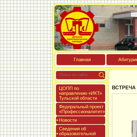
Глав­ная
Аби­тури­
ВСТРЕЧА 
ЦОПП по
нап­равле­нию «ИКТ»
Туль­ской об­ласти
Феде­раль­ный про­ект
«Про­фес­си­она­литет»
Новос­ти
Све­дения об
об­ра­зова­тель­ной