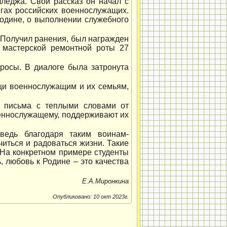
леджа. Свой рассказ он начал с
игах российских военнослужащих.
Родине, о выполнении служебного
Получил ранения, был награжден
 мастерской ремонтной роты 27
росы. В диалоге была затронута
щи военнослужащим и их семьям,
а письма с теплыми словами от
оеннослужащему, поддерживают их
ведь благодаря таким воинам-
читься и радоваться жизни. Такие
. На конкретном примере студенты
, любовь к Родине – это качества
Е.А.Миронкина
Опубликовано: 10 окт 2023г.