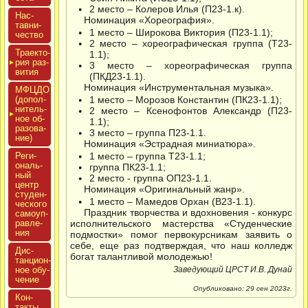
2 место – Колеров Илья (П23-1.к).
Нас­
Номинация «Хореография».
тавни­
1 место – Широкова Виктория (П23-1.1);
чес­тво
2 место – хореографическая группа (Т23-
Тра­ек­то­
1.1);
рия раз­
3 место – хореографическая группа
ви­тия
(ПКД23-1.1).
Номинация «Инструментальная музыка».
МФЦДО
(до­пол­
1 место – Морозов Константин (ПК23-1.1);
ни­тель­
2 место – Ксенофонтов Александр (П23-
ное об­
1.1);
ра­зова­
3 место – группа П23-1.1.
ние)
Номинация «Эстрадная миниатюра».
Реги­
1 место – группа Т23-1.1;
ональ­
группа ПК23-1.1;
ный
2 место - группа ОП23-1.1.
центр
Номинация «Оригинальный жанр».
сту­ден­
1 место – Мамедов Орхан (В23-1.1).
ческо­го
Праздник творчества и вдохновения - конкурс
са­мо­уп­
равле­
исполнительского мастерства «Студенческие
ния
подмостки» помог первокурсникам заявить о
себе, еще раз подтверждая, что наш колледж
Дис­
богат талантливой молодежью!
танци­он­
ное обу­
Заведующий ЦРСТ И.В. Дунай
чение
Опубликовано: 29 сен 2023г.
Кон­
такты