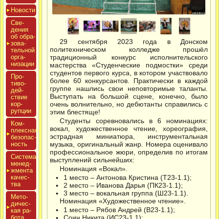
Новос­ти
Све­
дения
об об­ра­
29 сентября 2023 года в Донском
зова­
политехническом колледже прошёл
тель­ной
ор­га­
традиционный конкурс исполнительского
низа­ции
мастерства «Студенческие подмостки» среди
студентов первого курса, в котором участвовало
Про­
более 60 конкурсантов. Практически в каждой
тиво­
группе нашлись свои неповторимые таланты.
дей­
Выступать на большой сцене, конечно, было
ствие
кор­
очень волнительно, но дебютанты справились с
рупции
этим блестяще!
Студенты соревновались в 6 номинациях:
Ком­
вокал, художественное чтение, хореография,
плексная
эстрадная миниатюра, инструментальная
бе­зопас­
ность
музыка, оригинальный жанр. Номера оценивало
профессиональное жюри, определив по итогам
Сис­те­ма
выступлений сильнейших:
ме­нед­
Номинация «Вокал».
жмен­та
ка­чес­
1 место – Антонова Кристина (Т23-1.1);
тва
2 место – Иванова Дарья (ПК23-1.1);
3 место – вокальная группа (Ш23-1.1).
Мето­
Номинация «Художественное чтение».
дичес­
1 место – Рябов Андрей (В23-1.1);
кая ра­
бота
Соин Никита (ИС23-1.1);