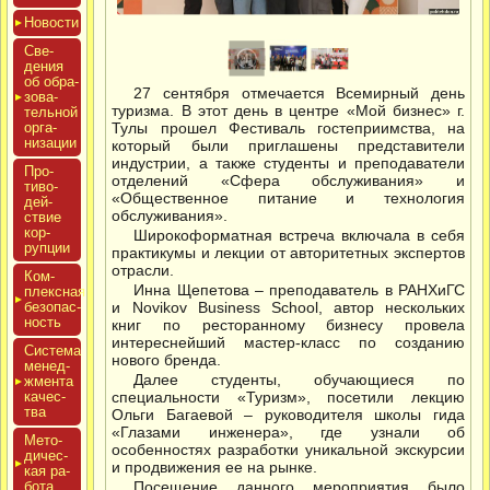
Новос­ти
Све­
дения
об об­ра­
27 сентября отмечается Всемирный день
зова­
туризма. В этот день в центре «Мой бизнес» г.
тель­ной
ор­га­
Тулы прошел Фестиваль гостеприимства, на
низа­ции
который были приглашены представители
индустрии, а также студенты и преподаватели
Про­
отделений «Сфера обслуживания» и
тиво­
«Общественное питание и технология
дей­
обслуживания».
ствие
кор­
Широкоформатная встреча включала в себя
рупции
практикумы и лекции от авторитетных экспертов
отрасли.
Ком­
Инна Щепетова – преподаватель в РАНХиГС
плексная
бе­зопас­
и Novikov Business School, автор нескольких
ность
книг по ресторанному бизнесу провела
интереснейший мастер-класс по созданию
Сис­те­ма
нового бренда.
ме­нед­
Далее студенты, обучающиеся по
жмен­та
ка­чес­
специальности «Туризм», посетили лекцию
тва
Ольги Багаевой – руководителя школы гида
«Глазами инженера», где узнали об
Мето­
особенностях разработки уникальной экскурсии
дичес­
и продвижения ее на рынке.
кая ра­
бота
Посещение данного мероприятия было