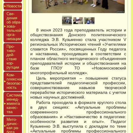
Новос­ти
Све­
дения
об об­ра­
зова­
8 июня 2023 года преподаватель истории и
тель­ной
ор­га­
обществознания Донского политехнического
низа­ции
колледжа Э.В. Кузьменко стала участником V
региональных Исторических чтений «Учителями
Про­
славится Россия», посвященных Году педагога
тиво­
и наставника, проходивших в соответствии с
дей­
планом областного методического объединения
ствие
кор­
преподавателей истории и обществознания на
рупции
базе ГПОУ ТО «Новомосковский
многопрофильный колледж».
Ком­
Цель мероприятия – повышение статуса
плексная
представителей педагогической профессии,
бе­зопас­
ность
совершенствование навыков творческой
переработки исторического материала с учетом
Сис­те­ма
новых научных достижений.
ме­нед­
Работа проходила в формате круглого стола
жмен­та
в двух секциях: «Актуальные проблемы
ка­чес­
тва
современного профессионального
образования» и «Наставничество в педагогике:
Мето­
особенности развития и опыт». Педагог
дичес­
Кузьменко Э.В. выступила с докладом по теме
кая ра­
«Актуальные проблемы профессионального
бота