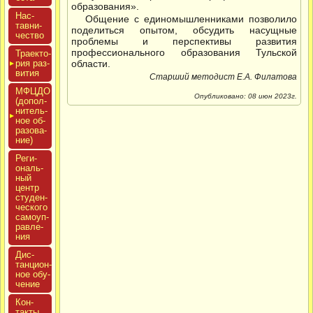
образования».
Нас­
Общение с единомышленниками позволило
тавни­
поделиться опытом, обсудить насущные
чес­тво
проблемы и перспективы развития
профессионального образования Тульской
Тра­ек­то­
рия раз­
области.
ви­тия
Старший методист Е.А. Филатова
МФЦДО
Опубликовано: 08 июн 2023г.
(до­пол­
ни­тель­
ное об­
ра­зова­
ние)
Реги­
ональ­
ный
центр
сту­ден­
ческо­го
са­мо­уп­
равле­
ния
Дис­
танци­он­
ное обу­
чение
Кон­
такты