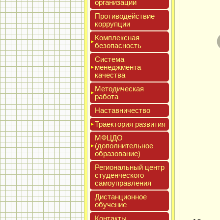
ор­га­низа­ции
Про­тиво­дей­ствие
кор­рупции
Ком­плексная
бе­зопас­ность
Сис­те­ма
ме­нед­жмен­та
ка­чес­тва
Мето­дичес­кая
ра­бота
Нас­тавни­чес­тво
Тра­ек­то­рия раз­ви­тия
МФЦДО
(до­пол­ни­тель­ное
об­ра­зова­ние)
Реги­ональ­ный центр
сту­ден­ческо­го
са­мо­уп­равле­ния
Дис­танци­он­ное
обу­чение
Кон­такты