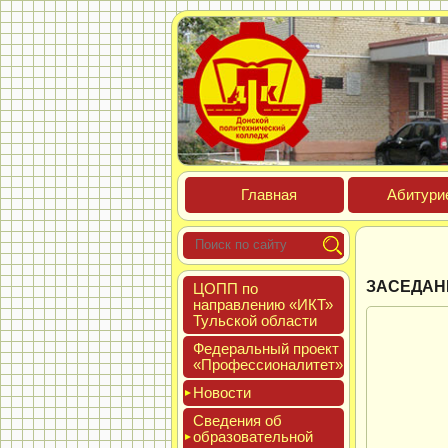
Глав­ная
Аби­тури­
ЗАСЕДАН
ЦОПП по
нап­равле­нию «ИКТ»
Туль­ской об­ласти
Феде­раль­ный про­ект
«Про­фес­си­она­литет»
Новос­ти
Све­дения об
об­ра­зова­тель­ной