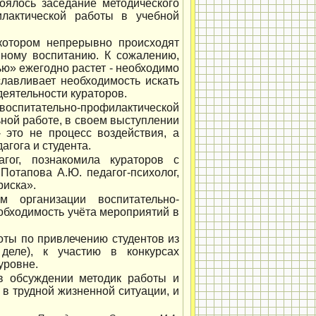
оялось заседание методического
илактической работы в учебной
котором непрерывно происходят
ному воспитанию. К сожалению,
ю» ежегодно растет - необходимо
славливает необходимость искать
еятельности кураторов.
воспитательно-профилактической
ьной работе, в своем выступлении
- это не процесс воздействия, а
агога и студента.
гог, познакомила кураторов с
Потапова А.Ю. педагог-психолог,
риска».
 организации воспитательно-
обходимость учёта мероприятий в
оты по привлечению студентов из
деле), к участию в конкурсах
уровне.
в обсуждении методик работы и
 в трудной жизненной ситуации, и