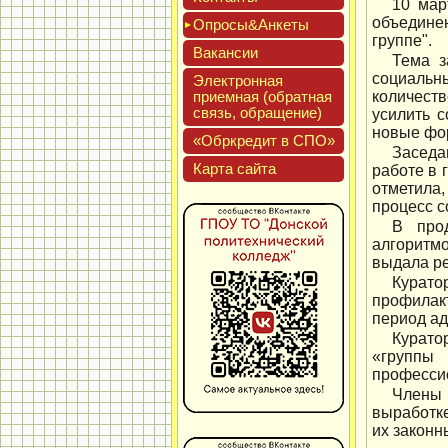
10 мар
объедине
Опро­сы&Анке­ты
группе".
Вакан­сии
Тема з
социальн
Элек­трон­ная
при­ем­ная (об­ратная
количеств
связь, об­ра­щение)
усилить с
новые фор
«Обркре­дит в СПО»
Заседа
Кар­та сай­та
работе в 
отметила
процесс с
В прод
алгоритмо
выдала ре
Курат
профилакт
период ад
Курато
«группы 
профессио
Члены 
выработке
их законн