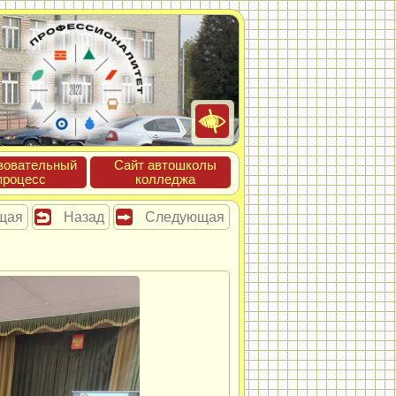
зова­тель­ный
Сайт ав­тошко­лы
про­цесс
кол­леджа
щая
Назад
Следующая