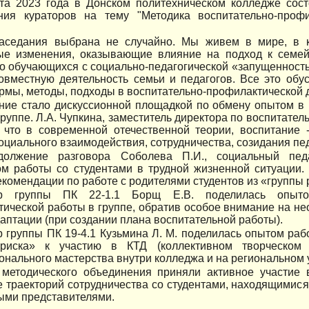
та 2023 года в Донском политехническом колледже сост
ния кураторов на тему "Методика воспитательно-проф
аседания выбрана не случайно. Мы живем в мире, в 
ые изменения, оказывающие влияние на подход к семей
о обучающихся с социально-педагогической «запущенность
овместную деятельность семьи и педагогов. Все это обу
мы, методы, подходы в воспитательно-профилактической д
ние стало дискуссионной площадкой по обмену опытом в 
группе. Л.А. Чупкина, заместитель директора по воспитател
, что в современной отечественной теории, воспитание 
оциального взаимодействия, сотрудничества, созидания пед
олжение разговора Соболева П.И., социальный педа
м работы со студентами в трудной жизненной ситуации. 
комендации по работе с родителями студентов из «группы 
ор группы ПК 22-1.1 Борщ Е.В. поделилась опытом
ической работы в группе, обратив особое внимание на не
аптации (при создании плана воспитательной работы).
р группы ПК 19-4.1 Кузьмина Л. М. поделилась опытом раб
риска» к участию в КТД (коллективном творческом 
нального мастерства внутри колледжа и на региональном 
методического объединения приняли активное участие 
 траекторий сотрудничества со студентами, находящимися
ыми представителями.