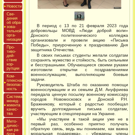
Новос­ти
Све­
дения
об об­ра­
В период с 13 по 21 февраля 2023 года
зова­
добровольцы МОВД «Люди доброй воли»
тель­ной
ор­га­
Донского политехнического колледжа
низа­ции
организовали и провели акцию «Письма
Победы», приуроченную к празднованию Дня
Про­
защитника Отечества.
тиво­
В своих письмах студенты желали солдатам
дей­
ствие
сохранять мужество и стойкость, быть сильными
кор­
и бесстрашными. Обучающиеся своими руками
рупции
изготовили открытки с поздравлениями
военнослужащим, выполняющим боевые
Ком­
задачи.
плексная
бе­зопас­
Руководитель Штаба по оказанию помощи
ность
военнослужащим и их семьям Д.М. Ануфриева
передала ценную посылку военному комиссару
Сис­те­ма
городов Новомосковск и Донской Р.Н.
ме­нед­
Бражникову, который с радостью пообещал
жмен­та
вручить долгожданные письма солдатам,
ка­чес­
тва
участвующим в спецоперации на Украине.
«Мы участвуем в такой акции уже не в
Мето­
первый раз, особенно приятно получать
дичес­
обратную связь, ведь мы понимаем, как важна
кая ра­
моральная поддержка», - убеждены члены
бота