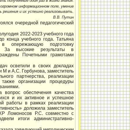
ть полученные один раз в жизни знания.
 огромном информационном поле, умение
 решения и их успешно реализовывать.
В.В. Путин
тоялся очередной педагогический
олугодия 2022-2023 учебного года
о конца учебного года. Татьяна
 в опережающую подготовку
а. За высокие результаты в
граждены Почетными грамотами
ач осветили в своих докладах
 М и А.С. Горбунова, заместитель
ьного партнерства, реализации
 также организации процедуры
ованиями.
а вопрос обеспечения качества
щихся и их активное и успешное
ной работы в рамках реализации
тивность» доложила заместитель
ХР Ломоносов Р.С. совместно с
вели итоги административно-
казала заведующий методическим