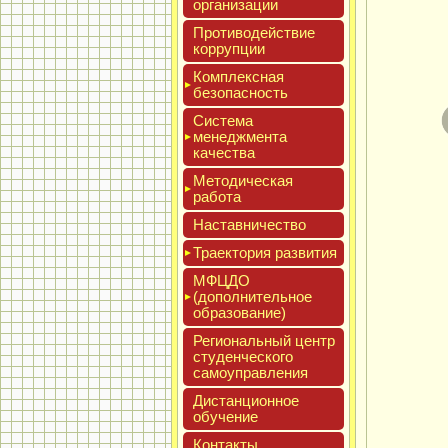
ор­га­низа­ции
Про­тиво­дей­ствие
кор­рупции
Ком­плексная
бе­зопас­ность
Сис­те­ма
ме­нед­жмен­та
ка­чес­тва
Мето­дичес­кая
ра­бота
Нас­тавни­чес­тво
Тра­ек­то­рия раз­ви­тия
МФЦДО
(до­пол­ни­тель­ное
об­ра­зова­ние)
Реги­ональ­ный центр
сту­ден­ческо­го
са­мо­уп­равле­ния
Дис­танци­он­ное
обу­чение
Кон­такты