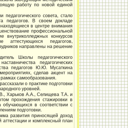
тоящую работу по новой единой
 педагогического совета, стало
та педагогов. В своем докладе
, находящиеся в центре внимания
ршенствование профессиональной
ние внутриколледжных конкурсов
ие аттестующихся педагогов,
трудников направлены на решение
итель Школы педагогического
аставничества педагогических
ства педагогов Ю.Ю. Мусаткина
 мероприятиях, сделав акцент на
 рамках самообразования.
рассказали о практике подготовки
народного уровней.
., Харьков А.А., Селищева Т.А. и
ытом прохождения стажировки в
а обучающихся в соответствии с
лениям подготовки.
амма развития приносящей доход
й аттестации и комплексный план