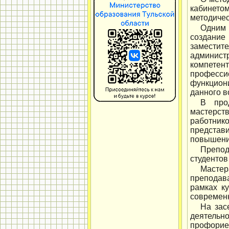
кабинето
методичес
Одним 
создание
заместите
админист
компетен
професс
функцион
данного в
В про
мастерст
работник
представ
повышение
Препод
студентов
Мастер
преподав
рамках к
современ
На зас
деятельн
профорие