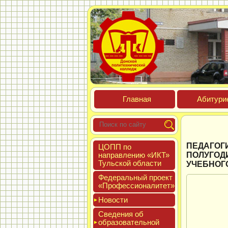
Глав­ная
Аби­тури­
ПЕДАГОГ
ЦОПП по
нап­равле­нию «ИКТ»
ПОЛУГОДИ
Туль­ской об­ласти
УЧЕБНОГ
Феде­раль­ный про­ект
«Про­фес­си­она­литет»
Новос­ти
Све­дения об
об­ра­зова­тель­ной