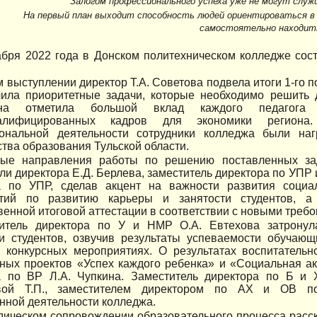
Залогом профессионального успеха уже не могут служи
На первый план выходит способность людей ориентироваться в
самостоятельно находить
абря 2022 года в Донском политехническом колледже сос
 выступлении директор Т.А. Советова подвела итоги 1-го п
чила приоритетные задачи, которые необходимо решить д
вна отметила большой вклад каждого педагога
валифицированных кадров для экономики регион
ональной деятельности сотрудники колледжа были на
тва образования Тульской области.
ые направления работы по решению поставленных зад
ли директора Е.Д. Берлева, заместитель директора по УПР и
а по УПР, сделав акцент на важности развития социал
тий по развитию карьеры и занятости студентов, а
венной итоговой аттестации в соответствии с новыми треб
итель директора по У и НМР О.А. Евтехова затронул
ки студентов, озвучив результаты успеваемости обучаю
в конкурсных мероприятиях. О результатах воспитатель
ных проектов «Успех каждого ребенка» и «Социальная ак
а по ВР Л.А. Чупкина. Заместитель директора по Б и 
ой Т.П., заместителем директором по АХ и ОВ под
нной деятельности колледжа.
дическом сопровождении образовательного процесса расс