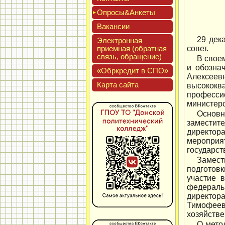
Опро­сы&Анке­ты
Вакан­сии
29 дек
Элек­трон­ная
при­ем­ная (об­ратная
совет.
связь, об­ра­щение)
В своем
и обозна
«Обркре­дит в СПО»
Алексее
Кар­та сай­та
высокок
професси
министерс
Основн
заместите
директор
мероприя
государст
Замест
подготов
участие 
федераль
директор
Тимофеев
хозяйстве
О мето