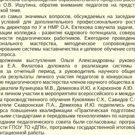
м О.В. Ишутина, обратив внимание педагогов на предс
кой теме.
из самых значимых вопросов, обсуждаемых на заседании
 условий для дополнительного профессионального рос
ль директора по У и НМР О.А. Евтехова озвучила задачи
рации колледжа - развитие кадрового потенциала, сове
тности педагогических работников. Ежегодное проведе
ионального мастерства, методическое сопровожден
ирование системы наставничества и целевое обучение со
опроса.
должении выступления Ольги Александровны руковод
ва Е.А. Филатова доложила о реализации системы н
ов за отчетный период, а руководитель научного обще
ила результаты личного участия педагогов в конкурсных
 педагогического мастерства членов научного общества в
аватели Кузнецова М.В., Демихова И.Ю. и Харихонов А.Ю. 
 и личном участии в мероприятиях всероссийского и между
а производственного обучения Куковякин С.К., Савидов С.В
атели Скавронская П.А., Демихова И.Ю. поделились оп
урса повышения квалификации «Практическая подготовк
ными стандартами и передовыми технологиями» по направ
едании педагогического совета были согласованы: прогр
ости ГПОУ ТО «ДПК», программы государственной итогово
нтационной работы.