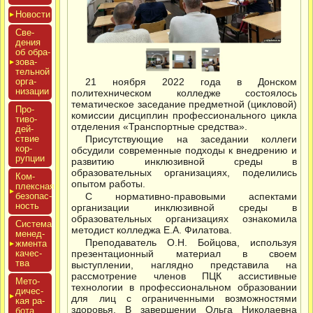
Новос­ти
Све­
дения
об об­ра­
зова­
тель­ной
ор­га­
21 ноября 2022 года в Донском
низа­ции
политехническом колледже состоялось
тематическое заседание предметной (цикловой)
Про­
комиссии дисциплин профессионального цикла
тиво­
отделения «Транспортные средства».
дей­
ствие
Присутствующие на заседании коллеги
кор­
обсудили современные подходы к внедрению и
рупции
развитию инклюзивной среды в
образовательных организациях, поделились
Ком­
опытом работы.
плексная
бе­зопас­
С нормативно-правовыми аспектами
ность
организации инклюзивной среды в
образовательных организациях ознакомила
Сис­те­ма
методист колледжа Е.А. Филатова.
ме­нед­
Преподаватель О.Н. Бойцова, используя
жмен­та
ка­чес­
презентационный материал в своем
тва
выступлении, наглядно представила на
рассмотрение членов ПЦК ассистивные
Мето­
технологии в профессиональном образовании
дичес­
для лиц с ограниченными возможностями
кая ра­
здоровья. В завершении Ольга Николаевна
бота