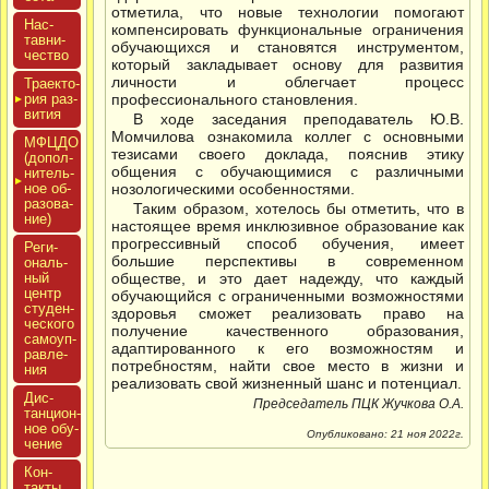
отметила, что новые технологии помогают
Нас­
компенсировать функциональные ограничения
тавни­
обучающихся и становятся инструментом,
чес­тво
который закладывает основу для развития
личности и облегчает процесс
Тра­ек­то­
рия раз­
профессионального становления.
ви­тия
В ходе заседания преподаватель Ю.В.
Момчилова ознакомила коллег с основными
МФЦДО
тезисами своего доклада, пояснив этику
(до­пол­
общения с обучающимися с различными
ни­тель­
ное об­
нозологическими особенностями.
ра­зова­
Таким образом, хотелось бы отметить, что в
ние)
настоящее время инклюзивное образование как
прогрессивный способ обучения, имеет
Реги­
большие перспективы в современном
ональ­
ный
обществе, и это дает надежду, что каждый
центр
обучающийся с ограниченными возможностями
сту­ден­
здоровья сможет реализовать право на
ческо­го
получение качественного образования,
са­мо­уп­
адаптированного к его возможностям и
равле­
потребностям, найти свое место в жизни и
ния
реализовать свой жизненный шанс и потенциал.
Дис­
Председатель ПЦК Жучкова О.А.
танци­он­
ное обу­
Опубликовано: 21 ноя 2022г.
чение
Кон­
такты