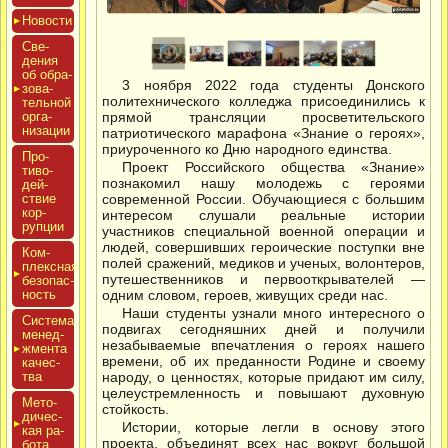
Новос­ти
Све­
дения
об об­ра­
3 ноября 2022 года студенты Донского
зова­
политехнического колледжа присоединились к
тель­ной
ор­га­
прямой трансляции просветительского
низа­ции
патриотического марафона «Знание о героях»,
приуроченного ко Дню народного единства.
Про­
Проект Российского общества «Знание»
тиво­
познакомил нашу молодежь с героями
дей­
ствие
современной России. Обучающиеся с большим
кор­
интересом слушали реальные истории
рупции
участников специальной военной операции и
людей, совершивших героические поступки вне
Ком­
полей сражений, медиков и ученых, волонтеров,
плексная
путешественников и первооткрывателей —
бе­зопас­
ность
одним словом, героев, живущих среди нас.
Наши студенты узнали много интересного о
Сис­те­ма
подвигах сегодняшних дней и получили
ме­нед­
незабываемые впечатления о героях нашего
жмен­та
времени, об их преданности Родине и своему
ка­чес­
тва
народу, о ценностях, которые придают им силу,
целеустремленность и повышают духовную
Мето­
стойкость.
дичес­
Истории, которые легли в основу этого
кая ра­
проекта, объединят всех нас вокруг большой
бота