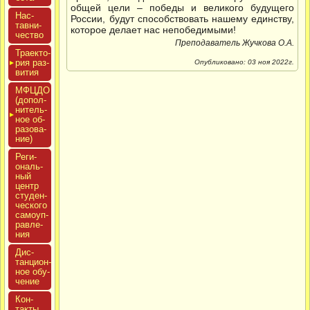
общей цели – победы и великого будущего
Нас­
России, будут способствовать нашему единству,
тавни­
которое делает нас непобедимыми!
чес­тво
Преподаватель Жучкова О.А.
Тра­ек­то­
рия раз­
Опубликовано: 03 ноя 2022г.
ви­тия
МФЦДО
(до­пол­
ни­тель­
ное об­
ра­зова­
ние)
Реги­
ональ­
ный
центр
сту­ден­
ческо­го
са­мо­уп­
равле­
ния
Дис­
танци­он­
ное обу­
чение
Кон­
такты