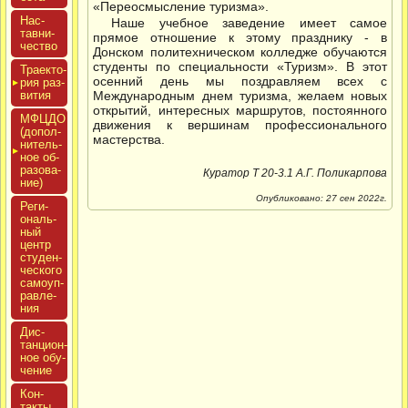
«Переосмысление туризма».
Нас­
Наше учебное заведение имеет самое
тавни­
прямое отношение к этому празднику - в
чес­тво
Донском политехническом колледже обучаются
студенты по специальности «Туризм». В этот
Тра­ек­то­
осенний день мы поздравляем всех с
рия раз­
ви­тия
Международным днем туризма, желаем новых
открытий, интересных маршрутов, постоянного
МФЦДО
движения к вершинам профессионального
(до­пол­
мастерства.
ни­тель­
ное об­
ра­зова­
Куратор Т 20-3.1 А.Г. Поликарпова
ние)
Опубликовано: 27 сен 2022г.
Реги­
ональ­
ный
центр
сту­ден­
ческо­го
са­мо­уп­
равле­
ния
Дис­
танци­он­
ное обу­
чение
Кон­
такты