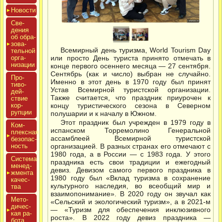
Новос­ти
Све­
дения
об об­ра­
зова­
Всемирный день туризма, World Tourism Day
тель­ной
ор­га­
или просто День туриста принято отмечать в
низа­ции
конце первого осеннего месяца — 27 сентября.
Сентябрь (как и число) выбран не случайно.
Про­
Именно в этот день в 1970 году был принят
тиво­
Устав Всемирной туристской организации.
дей­
Также считается, что праздник приурочен к
ствие
кор­
концу туристического сезона в Северном
рупции
полушарии и к началу в Южном.
Этот праздник был учрежден в 1979 году в
Ком­
испанском Торремолино Генеральной
плексная
ассамблеей Всемирной туристской
бе­зопас­
ность
организацией. В разных странах его отмечают с
1980 года, а в России — с 1983 года. У этого
Сис­те­ма
праздника есть свои традиции и ежегодный
ме­нед­
девиз. Девизом самого первого праздника в
жмен­та
1980 году был «Вклад туризма в сохранение
ка­чес­
культурного наследия, во всеобщий мир и
тва
взаимопонимание». В 2020 году он звучал как
Мето­
«Сельский и экологический туризм», а в 2021-м
дичес­
— «Туризм для обеспечения инклюзивного
кая ра­
роста». В 2022 году девиз праздника —
бота