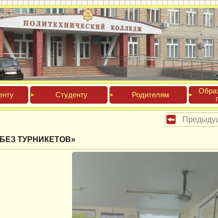
Обра­
ен­ту
Сту­ден­ту
Роди­телям
Предыду
 БЕЗ ТУРНИКЕТОВ»