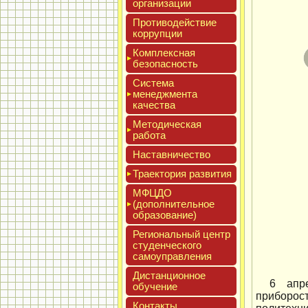
ор­га­низа­ции
Про­тиво­дей­ствие
кор­рупции
Ком­плексная
бе­зопас­ность
Сис­те­ма
ме­нед­жмен­та
ка­чес­тва
Мето­дичес­кая
ра­бота
Нас­тавни­чес­тво
Тра­ек­то­рия раз­ви­тия
МФЦДО
(до­пол­ни­тель­ное
об­ра­зова­ние)
Реги­ональ­ный центр
сту­ден­ческо­го
са­мо­уп­равле­ния
Дис­танци­он­ное
6 апр
обу­чение
приборо
Кон­такты