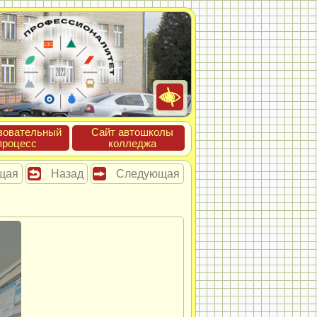
зова­тель­ный
Сайт ав­тошко­лы
про­цесс
кол­леджа
щая
Назад
Следующая