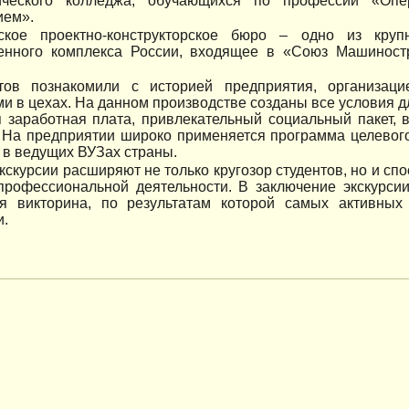
ического колледжа, обучающихся по профессии «Оп
ием».
ское проектно-конструкторское бюро – одно из круп
нного комплекса России, входящее в «Союз Машиност
тов познакомили с историей предприятия, организац
и в цехах. На данном производстве созданы все условия д
 заработная плата, привлекательный социальный пакет, 
. На предприятии широко применяется программа целевог
 в ведущих ВУЗах страны.
кскурсии расширяют не только кругозор студентов, но и сп
профессиональной деятельности. В заключение экскурси
я викторина, по результатам которой самых активных
и.