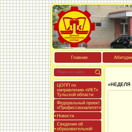
Глав­ная
Аби­тури­
«НЕДЕЛЯ
ЦОПП по
нап­равле­нию «ИКТ»
Туль­ской об­ласти
Феде­раль­ный про­ект
«Про­фес­си­она­литет»
Новос­ти
Све­дения об
об­ра­зова­тель­ной