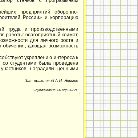
ератор станков с программным
нейших предприятий оборонно-
роителей России» и корпорацию
ией труда и производственными
ля работы: благоприятный климат,
возможности для личного роста и
о обучения, дающая возможность
особствуют укреплению интереса к
и со студентами была проведена
 участников наградили ценными
Зав. практикой А.В. Якимов
Опубликовано: 06 апр 2022г.