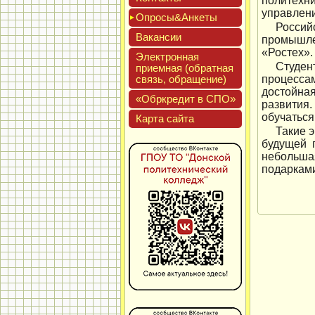
политехн
управлен
Опро­сы&Анке­ты
Россий
Вакан­сии
промышле
«Ростех».
Элек­трон­ная
Студен
при­ем­ная (об­ратная
связь, об­ра­щение)
процессам
достойная
«Обркре­дит в СПО»
развития
обучаться
Кар­та сай­та
Такие э
будущей 
небольша
подаркам