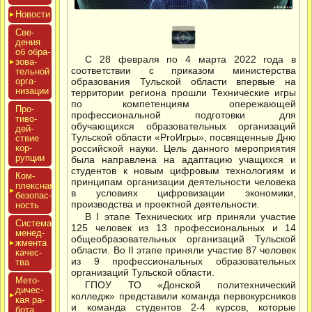
Новос­ти
Све­
дения
об об­ра­
С 28 февраля по 4 марта 2022 года в
зова­
соответствии с приказом министерства
тель­ной
ор­га­
образования Тульской области впервые на
низа­ции
территории региона прошли Технические игры
по компетенциям опережающей
Про­
профессиональной подготовки для
тиво­
обучающихся образовательных организаций
дей­
Тульской области «ProИгры», посвященные Дню
ствие
кор­
российской науки. Цель данного мероприятия
рупции
была направлена на адаптацию учащихся и
студентов к новым цифровым технологиям и
Ком­
принципам организации деятельности человека
плексная
в условиях цифровизации экономики,
бе­зопас­
производства и проектной деятельности.
ность
В I этапе Технических игр приняли участие
Сис­те­ма
125 человек из 13 профессиональных и 14
ме­нед­
общеобразовательных организаций Тульской
жмен­та
области. Во II этапе приняли участие 87 человек
ка­чес­
из 9 профессиональных образовательных
тва
организаций Тульской области.
Мето­
ГПОУ ТО «Донской политехнический
дичес­
колледж» представили команда первокурсников
кая ра­
и команда студентов 2-4 курсов, которые
бота