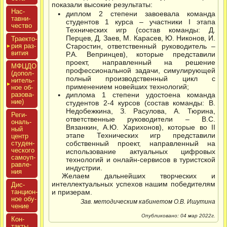
показали высокие результаты:
Нас­
диплом 2 степени завоевала команда
тавни­
студентов 1 курса – участники I этапа
чес­тво
Технических игр (состав команды: Д.
Перцев, Д. Заев, М. Карасев, Ю. Никонов, И.
Тра­ек­то­
рия раз­
Старостин, ответственный руководитель –
ви­тия
Р.А. Вепринцев), которые представили
проект, направленный на решение
МФЦДО
профессиональной задачи, симулирующей
(до­пол­
полный производственный цикл с
ни­тель­
применением новейших технологий;
ное об­
ра­зова­
диплома 1 степени удостоена команда
ние)
студентов 2-4 курсов (состав команды: В.
Недобежкина, З. Расулова, А. Тюрина,
Реги­
ответственные руководители – В.С.
ональ­
Вязанкин, А.Ю. Харихонов), которые во II
ный
этапе Технических игр представили
центр
сту­ден­
собственный проект, направленный на
ческо­го
использование актуальных цифровых
са­мо­уп­
технологий и онлайн-сервисов в туристской
равле­
индустрии.
ния
Желаем дальнейших творческих и
интеллектуальных успехов нашим победителям
Дис­
танци­он­
и призерам.
ное обу­
Зав. методическим кабинетом О.В. Ишутина
чение
Опубликовано: 04 мар 2022г.
Кон­
такты