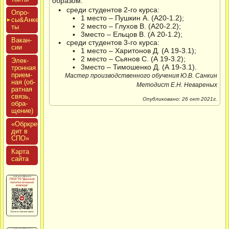
образом:
среди студентов 2-го курса:
Опро­
1 место – Пушкин А. (А20-1.2);
сы&Анке­
2 место – Глухов В. (А20-2.2);
ты
3место – Ельцов В. (А 20-1.2);
Вакан­
среди студентов 3-го курса:
сии
1 место – Харитонов Д. (А 19-3.1);
2 место – Сьянов С. (А 19-3.2);
Элек­
3место – Тимошенко Д. (А 19-3.1).
трон­ная
при­ем­
Мастер производственного обучения Ю.В. Санкин
ная (об­
Методист Е.Н. Невареных
ратная
связь,
Опубликовано: 26 окт 2021г.
об­ра­
щение)
«Обркре­
дит в
СПО»
Кар­та
сай­та