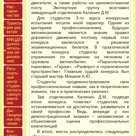
двигателя, а также работы на шиномонтажном
Нас­
посту. Экспертную группу возглавил
тавни­
заведующий отделением Калинин Д.М.
чес­тво
Для студентов 3-го курса конкурсные
испытания носили иной характер. Одним из
Тра­ек­то­
рия раз­
критериев профессионализма будущих
ви­тия
автомехаников является знание правил
дорожного движения, поэтому первый этап
МФЦДО
конкурса заключался в решении
(до­пол­
экзаменационных билетов. В практической
ни­тель­
части конкурса студенты выполняли
ное об­
ра­зова­
упражнения по вождению на легковом и
ние)
грузовом автомобилях: «Параллельная
парковка», «Гараж», «Разворот в ограниченном
Реги­
пространстве». Главным судьёй конкурса был
ональ­
старший мастер Мишков А.Ю.
ный
центр
Студенты продемонстрировали свои
сту­ден­
профессиональные навыки, как в теоретических
ческо­го
знаниях, так и в практических умениях.
са­мо­уп­
Зав. отделением Калинин Д.М., подводя
равле­
итоги конкурса, пожелал студентам не
ния
останавливаться на достигнутом, развиваться в
Дис­
своей профессии. Ведь, впереди у них
танци­он­
демонстрационный экзамен – независимая и
ное обу­
объективная оценка профессиональных
чение
компетенций.
Кон­
В итоге, места распределились следующим
такты