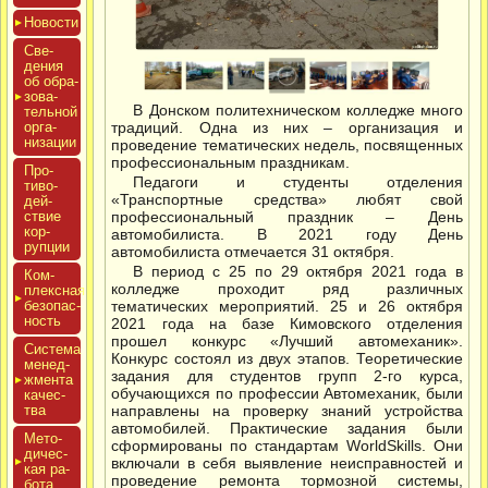
Новос­ти
Све­
дения
об об­ра­
зова­
В Донском политехническом колледже много
тель­ной
ор­га­
традиций. Одна из них – организация и
низа­ции
проведение тематических недель, посвященных
профессиональным праздникам.
Про­
Педагоги и студенты отделения
тиво­
«Транспортные средства» любят свой
дей­
ствие
профессиональный праздник – День
кор­
автомобилиста. В 2021 году День
рупции
автомобилиста отмечается 31 октября.
В период с 25 по 29 октября 2021 года в
Ком­
колледже проходит ряд различных
плексная
бе­зопас­
тематических мероприятий. 25 и 26 октября
ность
2021 года на базе Кимовского отделения
прошел конкурс «Лучший автомеханик».
Сис­те­ма
Конкурс состоял из двух этапов. Теоретические
ме­нед­
задания для студентов групп 2-го курса,
жмен­та
обучающихся по профессии Автомеханик, были
ка­чес­
тва
направлены на проверку знаний устройства
автомобилей. Практические задания были
Мето­
сформированы по стандартам WorldSkills. Они
дичес­
включали в себя выявление неисправностей и
кая ра­
проведение ремонта тормозной системы,
бота