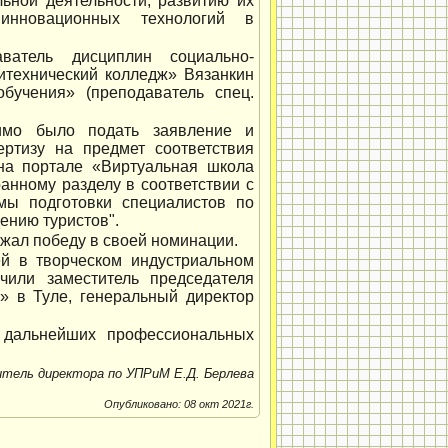
ьной деятельности, развитию их
 инновационных технологий в
ватель дисциплин социально-
итехнический колледж» Вязанкин
бучения» (преподаватель спец.
димо было подать заявление и
ертизу на предмет соответствия
 на портале «Виртуальная школа
анному разделу в соответствии с
мы подготовки специалистов по
ению туристов".
жал победу в своей номинации.
й в творческом индустриальном
чили заместитель председателя
» в Туле, генеральный директор
 дальнейших профессиональных
тель директора по УПРиМ Е.Д. Берлева
Опубликовано: 08 окт 2021г.