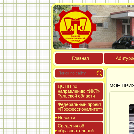
Глав­ная
Аби­тури­
МОЕ ПРИЗ
ЦОПП по
нап­равле­нию «ИКТ»
Туль­ской об­ласти
Феде­раль­ный про­ект
«Про­фес­си­она­литет»
Новос­ти
Све­дения об
об­ра­зова­тель­ной