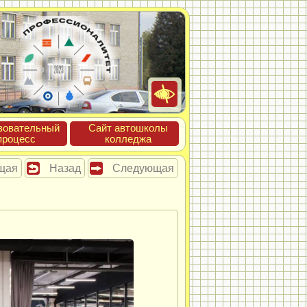
зова­тель­ный
Сайт ав­тошко­лы
про­цесс
кол­леджа
щая
Назад
Следующая