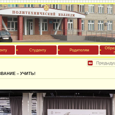
Обра­
ен­ту
Сту­ден­ту
Роди­телям
Предыду
ВАНИЕ – УЧИТЬ!