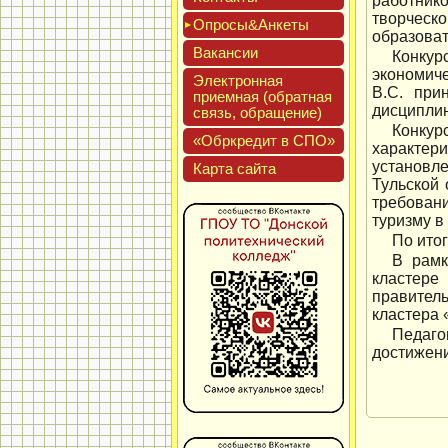
работник
творчес
Опро­сы&Анке­ты
образоват
Вакан­сии
Конку
экономич
Элек­трон­ная
В.С. при
при­ем­ная (об­ратная
дисципли
связь, об­ра­щение)
Конкур
«Обркре­дит в СПО»
характер
установл
Кар­та сай­та
Тульской 
требован
туризму в
По ито
В рамк
кластере
правител
кластера 
Педаго
достижен