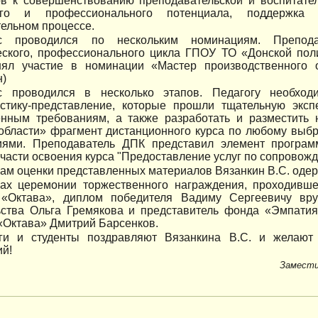
ов к совершенствованию преподавательской и воспитател
кого и профессионального потенциала, поддержка
ельном процессе.
рс проводился по нескольким номинациям. Препода
еского, профессионального цикла ГПОУ ТО «Донской пол
нял участие в номинации «Мастер производственного о
н)
с проводился в несколько этапов. Педагогу необхо
истику-представление, которые прошли тщательную эксп
енным требованиям, а также разработать и разместить
области» фрагмент дистанционного курса по любому выбр
иями. Преподаватель ДПК представил элемент програм
 части освоения курса "Предоставление услуг по сопровожд
гам оценки представленных материалов Вязанкин В.С. одер
ах церемонии торжественного награждения, проходивше
 «Октава», диплом победителя Вадиму Сергеевичу вру
ьства Ольга Гремякова и представитель фонда «Эмпатия
«Октава» Дмитрий Барсенков.
ги и студенты поздравляют Вязанкина В.С. и желают
ий!
Замести