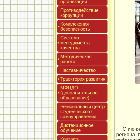
ор­га­низа­ции
Про­тиво­дей­ствие
кор­рупции
Ком­плексная
бе­зопас­ность
Сис­те­ма
ме­нед­жмен­та
ка­чес­тва
Мето­дичес­кая
ра­бота
Нас­тавни­чес­тво
Тра­ек­то­рия раз­ви­тия
МФЦДО
(до­пол­ни­тель­ное
об­ра­зова­ние)
Реги­ональ­ный центр
сту­ден­ческо­го
са­мо­уп­равле­ния
Дис­танци­он­ное
С июня
обу­чение
региона 
Кон­такты