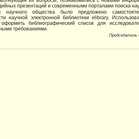
 волнующие их вопросы, познакомились с новыми инфор
дийных презентаций и современными порталами поиска на
м научного общества было предложено самостояте
сти научной электронной библиотеки elibrary. Использо
 оформить библиографический список для исследовате
ными требованиями.
Председатель 