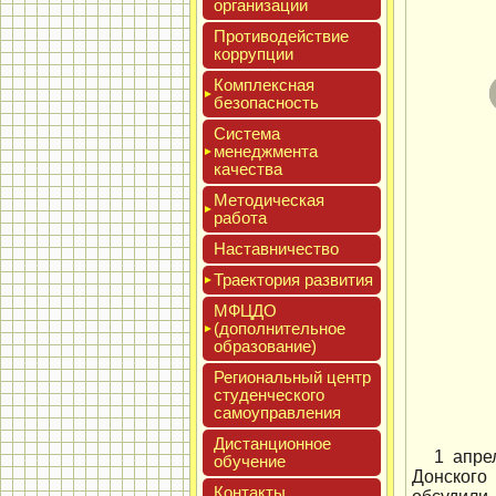
ор­га­низа­ции
Про­тиво­дей­ствие
кор­рупции
Ком­плексная
бе­зопас­ность
Сис­те­ма
ме­нед­жмен­та
ка­чес­тва
Мето­дичес­кая
ра­бота
Нас­тавни­чес­тво
Тра­ек­то­рия раз­ви­тия
МФЦДО
(до­пол­ни­тель­ное
об­ра­зова­ние)
Реги­ональ­ный центр
сту­ден­ческо­го
са­мо­уп­равле­ния
Дис­танци­он­ное
1 апре
обу­чение
Донского
Кон­такты