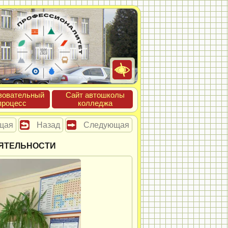
зова­тель­ный
Сайт ав­тошко­лы
про­цесс
кол­леджа
щая
Назад
Следующая
ЯТЕЛЬНОСТИ