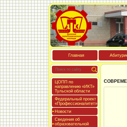
Глав­ная
Аби­тури­
СОВРЕМЕ
ЦОПП по
нап­равле­нию «ИКТ»
Туль­ской об­ласти
Феде­раль­ный про­ект
«Про­фес­си­она­литет»
Новос­ти
Све­дения об
об­ра­зова­тель­ной