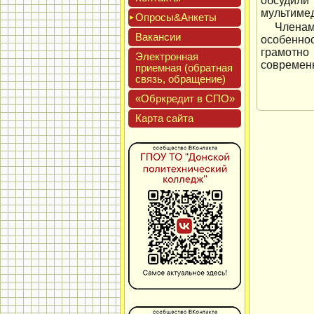
обсудили
мультиме
Опро­сы&Анке­ты
Члена
Вакан­сии
особенно
грамотно
Элек­трон­ная
современ
при­ем­ная (об­ратная
связь, об­ра­щение)
«Обркре­дит в СПО»
Кар­та сай­та