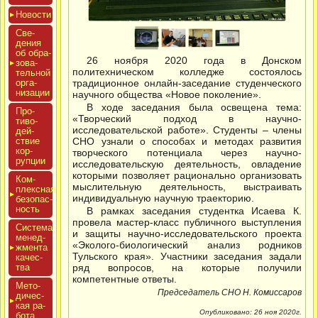
Новос­ти
Све­
дения
об об­ра­
26 ноября 2020 года в Донском
зова­
политехническом колледже состоялось
тель­ной
ор­га­
традиционное онлайн-заседание студенческого
низа­ции
научного общества «Новое поколение».
В ходе заседания была освещена тема:
Про­
«Творческий подход в научно-
тиво­
исследовательской работе». Студенты – члены
дей­
ствие
СНО узнали о способах и методах развития
кор­
творческого потенциала через научно-
рупции
исследовательскую деятельность, овладение
которыми позволяет рационально организовать
Ком­
мыслительную деятельность, выстраивать
плексная
индивидуальную научную траекторию.
бе­зопас­
ность
В рамках заседания студентка Исаева К.
провела мастер-класс публичного выступления
Сис­те­ма
и защиты научно-исследовательского проекта
ме­нед­
«Эколого-биологический анализ родников
жмен­та
Тульского края». Участники заседания задали
ка­чес­
тва
ряд вопросов, на которые получили
компетентные ответы.
Мето­
Председатель СНО Н. Комиссаров
дичес­
кая ра­
Опубликовано: 26 ноя 2020г.
бота