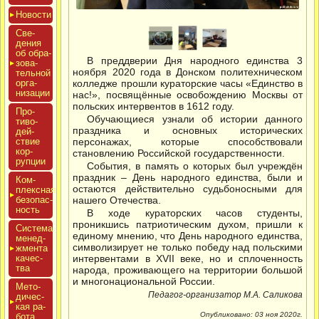
Новос­ти
Све­
дения
об об­ра­
В преддверии Дня народного единства 3
зова­
ноября 2020 года в Донском политехническом
тель­ной
ор­га­
колледже прошли кураторские часы «Единство в
низа­ции
нас!», посвящённые освобождению Москвы от
польских интервентов в 1612 году.
Про­
Обучающиеся узнали об истории данного
тиво­
праздника и основных исторических
дей­
ствие
персонажах, которые способствовали
кор­
становлению Российской государственности.
рупции
События, в память о которых был учреждён
праздник – День народного единства, были и
Ком­
остаются действительно судьбоносными для
плексная
бе­зопас­
нашего Отечества.
ность
В ходе кураторских часов студенты,
проникшись патриотическим духом, пришли к
Сис­те­ма
единому мнению, что День народного единства,
ме­нед­
символизирует не только победу над польскими
жмен­та
ка­чес­
интервентами в XVII веке, но и сплоченность
тва
народа, проживающего на территории большой
и многонациональной России.
Мето­
Педагог-организатор М.А. Саликова
дичес­
кая ра­
Опубликовано: 03 ноя 2020г.
бота