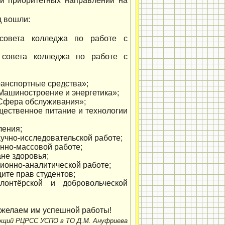
ии приоритетных направлений на
д вошли:
 совета колледжа по работе с
 совета колледжа по работе с
ранспортные средства»;
«Машиностроение и энергетика»;
«Сфера обслуживания»;
щественное питание и технологии
ления;
аучно-исследовательской работе;
онно-массовой работе;
ане здоровья;
ионно-аналитической работе;
ите прав студентов;
онтёрской и добровольческой
 желаем им успешной работы!
ющий РЦРСС УСПО в ТО Д.М. Ануфриева