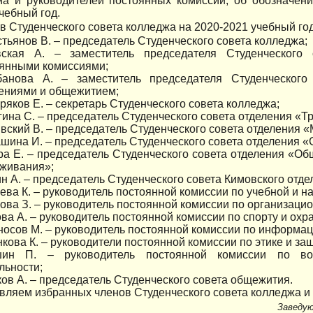
ма и руководителей постоянных комиссий, об обозначен
чебный год.
ав Студенческого совета колледжа на 2020-2021 учебный го
тьянов В. – председатель Студенческого совета колледжа;
вская А. – заместитель председателя Студенческого
янными комиссиями;
банова А. – заместитель председателя Студенческого
ениями и общежитием;
яков Е. – секретарь Студенческого совета колледжа;
ина С. – председатель Студенческого совета отделения «Т
вский В. – председатель Студенческого совета отделения 
шина И. – председатель Студенческого совета отделения 
а Е. – председатель Студенческого совета отделения «Об
живания»;
ин А. – председатель Студенческого совета Кимовского отде
ева К. – руководитель постоянной комиссии по учебной и н
ова З. – руководитель постоянной комиссии по организаци
ва А. – руководитель постоянной комиссии по спорту и охр
осов М. – руководитель постоянной комиссии по информац
кова К. – руководители постоянной комиссии по этике и защ
шин П. – руководитель постоянной комиссии по вол
льности;
ов А. – председатель Студенческого совета общежития.
вляем избранных членов Студенческого совета колледжа и
Заведу