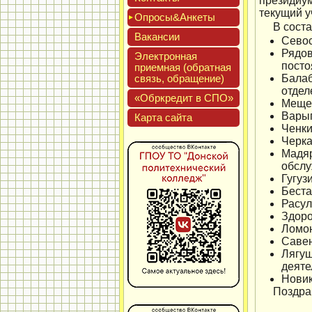
президиу
текущий у
Опро­сы&Анке­ты
В сост
Вакан­сии
Севос
Рядо
Элек­трон­ная
посто
при­ем­ная (об­ратная
связь, об­ра­щение)
Бала
отдел
«Обркре­дит в СПО»
Мещер
Варыг
Кар­та сай­та
Ченки
Черка
Мадяр
обслу
Гугуз
Беста
Расул
Здоро
Ломон
Савен
Лягу
деяте
Новик
Поздра