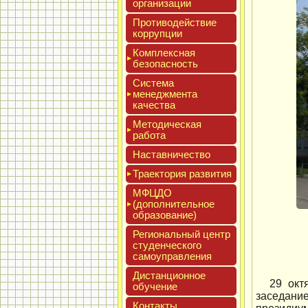
ор­га­низа­ции
Про­тиво­дей­ствие
кор­рупции
Ком­плексная
бе­зопас­ность
Сис­те­ма
ме­нед­жмен­та
ка­чес­тва
Мето­дичес­кая
ра­бота
Нас­тавни­чес­тво
Тра­ек­то­рия раз­ви­тия
МФЦДО
(до­пол­ни­тель­ное
об­ра­зова­ние)
Реги­ональ­ный центр
сту­ден­ческо­го
са­мо­уп­равле­ния
Дис­танци­он­ное
29 окт
обу­чение
заседани
Кон­такты