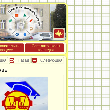
зова­тель­ный
Сайт ав­тошко­лы
про­цесс
кол­леджа
щая
Назад
Следующая
АВЕ