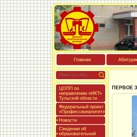
Глав­ная
Аби­тури­
ПЕРВОЕ 
ЦОПП по
нап­равле­нию «ИКТ»
Туль­ской об­ласти
Феде­раль­ный про­ект
«Про­фес­си­она­литет»
Новос­ти
Све­дения об
об­ра­зова­тель­ной