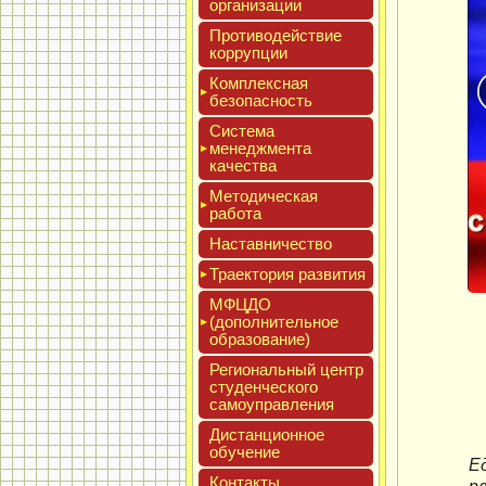
ор­га­низа­ции
Про­тиво­дей­ствие
кор­рупции
Ком­плексная
бе­зопас­ность
Сис­те­ма
ме­нед­жмен­та
ка­чес­тва
Мето­дичес­кая
ра­бота
Нас­тавни­чес­тво
Тра­ек­то­рия раз­ви­тия
МФЦДО
(до­пол­ни­тель­ное
об­ра­зова­ние)
Реги­ональ­ный центр
сту­ден­ческо­го
са­мо­уп­равле­ния
Дис­танци­он­ное
обу­чение
Е
Кон­такты