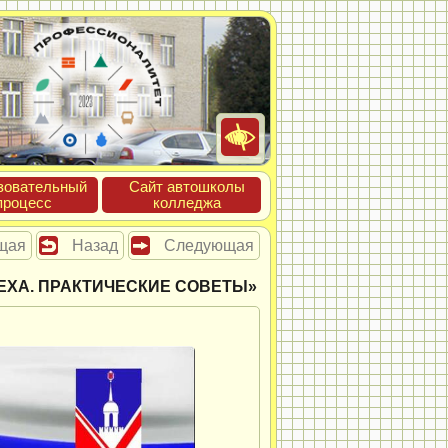
зова­тель­ный
Сайт ав­тошко­лы
про­цесс
кол­леджа
щая
Назад
Следующая
ЕХА. ПРАКТИЧЕСКИЕ СОВЕТЫ»