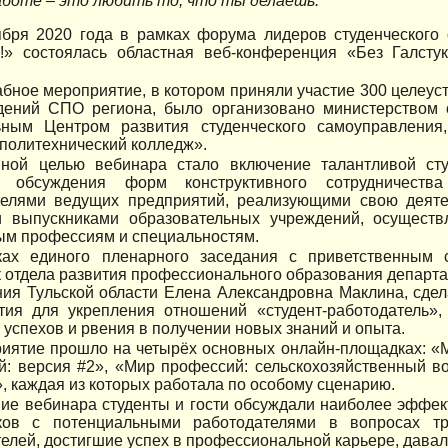
аботе – это любить то, что ты делаешь.
ября 2020 года в рамках форума лидеров студенческог
!» состоялась областная веб-конференция «Без Галстук
бное мероприятие, в котором приняли участие 300 целеу
дений СПО региона, было организовано министерством 
ьным Центром развития студенческого самоуправлени
политехнический колледж».
ой целью вебинара стало включение талантливой сту
о обсуждения форм конструктивного сотрудничеств
телями ведущих предприятий, реализующими свою деяте
и выпускниками образовательных учреждений, осущест
ым профессиям и специальностям.
ах единого пленарного заседания с приветственным 
 отдела развития профессионального образования департ
ия Тульской области Елена Александровна Маклина, сдел
тия для укрепления отношений «студент-работодатель»,
успехов и рвения в получении новых знаний и опыта.
иятие прошло на четырёх основных онлайн-площадках: «М
й: версия #2», «Мир профессий: сельскохозяйственный в
, каждая из которых работала по особому сценарию.
ние вебинара студенты и гости обсуждали наиболее эффе
ков с потенциальными работодателями в вопросах тру
елей, достигшие успех в профессиональной карьере, давал