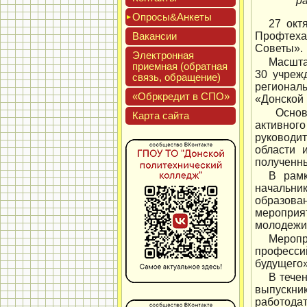
р
Опро­сы&Анке­ты
27 окт
Вакан­сии
Профтеха
Советы».
Элек­трон­ная
Масшта
при­ем­ная (об­ратная
30 учреж
связь, об­ра­щение)
регионал
«Обркре­дит в СПО»
«Донской 
Основн
Кар­та сай­та
активног
руководи
области 
полученн
В рамк
начальник
образован
мероприя
молодежи 
Меропр
професси
будущего»
В тече
выпускни
работодат