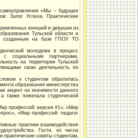
о самоуправления «Мы – будущее
ов: Залог Успеха. Практические
стремленных юношей и девушек из
образования Тульской области и
я, созданным на базе ГПОУ ТО
денческой молодежи в процесс
а с социальными партнерами,
льность на территории Тульской
вляющими свою деятельность по
словом к студентам обратилась
амента образования министерства
ав акцент на значимости данного
 а также пожелала студенческой
ир профессий: версия #1», «Мир
опрос», «Мир профессий: педагог
ктивные практики взаимодействия
доустройства. Гости, из числа
и практические советы студентам,