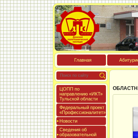
Глав­ная
Аби­тури­
ОБЛАСТН
ЦОПП по
нап­равле­нию «ИКТ»
Туль­ской об­ласти
Феде­раль­ный про­ект
«Про­фес­си­она­литет»
Новос­ти
Све­дения об
об­ра­зова­тель­ной