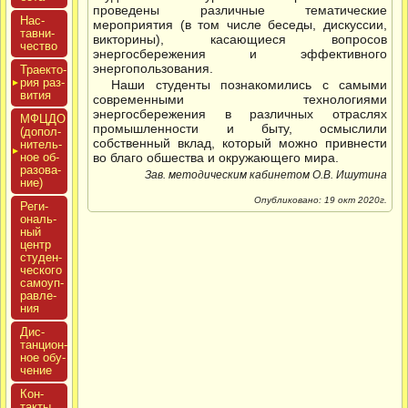
проведены различные тематические
Нас­
мероприятия (в том числе беседы, дискуссии,
тавни­
викторины), касающиеся вопросов
чес­тво
энергосбережения и эффективного
энергопользования.
Тра­ек­то­
рия раз­
Наши студенты познакомились с самыми
ви­тия
современными технологиями
энергосбережения в различных отраслях
МФЦДО
промышленности и быту, осмыслили
(до­пол­
собственный вклад, который можно привнести
ни­тель­
ное об­
во благо обшества и окружающего мира.
ра­зова­
Зав. методическим кабинетом О.В. Ишутина
ние)
Опубликовано: 19 окт 2020г.
Реги­
ональ­
ный
центр
сту­ден­
ческо­го
са­мо­уп­
равле­
ния
Дис­
танци­он­
ное обу­
чение
Кон­
такты