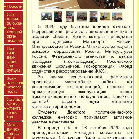
Новос­ти
Све­
дения
об об­ра­
В 2020 году 5-летний юбилей отмечает
зова­
Всероссийский фестиваль энергосбережения и
тель­ной
ор­га­
экологии «Вместе Ярче», который проводится
низа­ции
при поддержке Минэнерго России,
Минпросвещения России, Министерства науки и
Про­
высшего образования России, Минкультуры
тиво­
России, Федерального агентства по делам
дей­
молодежи (Росмолодежь), Российского
ствие
кор­
движения школьников, Госкорпорации «Фонд
рупции
содействия реформированию ЖКХ».
За время существования фестиваля
Ком­
проведены масштабные работы по
плексная
реконструкции электростанций, введено в
бе­зопас­
ность
промышленную эксплуатацию новое
высокотехнологичное оборудование, снизился
Сис­те­ма
средний расход воды жителями
ме­нед­
многоквартирных домов.
жмен­та
Студенты Донского политехнического
ка­чес­
тва
колледжа ежегодно принимают активное
участие в фестивале.
Мето­
В период с 5 по 16 октября 2020 года
дичес­
преподавателями колледжа совместно со
кая ра­
студентами 1-4 курсов были организованы и
бота